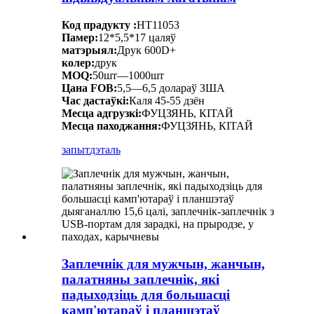
Код прадукту :
HT11053
Памер:
12*5,5*17 цаляў
матэрыял:
Друк 600D+
колер:
друк
MOQ:
50шт—1000шт
Цана FOB:
5,5—6,5 долараў ЗША
Час дастаўкі:
Каля 45-55 дзён
Месца адгрузкі:
ФУЦЗЯНЬ, КІТАЙ
Месца паходжання:
ФУЦЗЯНЬ, КІТАЙ
запыт
дэталь
Заплечнік для мужчын, жанчын,
палатняны заплечнік, які
падыходзіць для большасці
камп'ютараў і планшэтаў