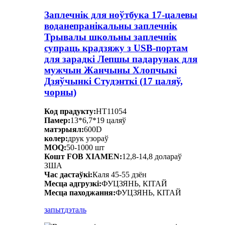
Заплечнік для ноўтбука 17-цалевы
воданепранікальны заплечнік
Трывалы школьны заплечнік
супраць крадзяжу з USB-портам
для зарадкі Лепшы падарунак для
мужчын Жанчыны Хлопчыкі
Дзяўчынкі Студэнткі (17 цаляў,
чорны)
Код прадукту:
HT11054
Памер:
13*6,7*19 цаляў
матэрыял:
600D
колер:
друк узораў
MOQ:
50-1000 шт
Кошт FOB XIAMEN:
12,8-14,8 долараў
ЗША
Час дастаўкі:
Каля 45-55 дзён
Месца адгрузкі:
ФУЦЗЯНЬ, КІТАЙ
Месца паходжання:
ФУЦЗЯНЬ, КІТАЙ
запыт
дэталь