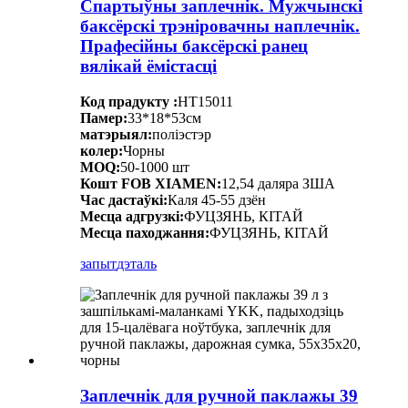
Спартыўны заплечнік. Мужчынскі
баксёрскі трэніровачны наплечнік.
Прафесійны баксёрскі ранец
вялікай ёмістасці
Код прадукту :
HT15011
Памер:
33*18*53см
матэрыял:
поліэстэр
колер:
Чорны
MOQ:
50-1000 шт
Кошт FOB XIAMEN:
12,54 даляра ЗША
Час дастаўкі:
Каля 45-55 дзён
Месца адгрузкі:
ФУЦЗЯНЬ, КІТАЙ
Месца паходжання:
ФУЦЗЯНЬ, КІТАЙ
запыт
дэталь
Заплечнік для ручной паклажы 39