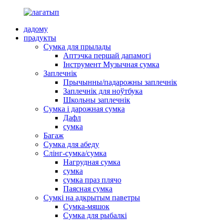
дадому
прадукты
Сумка для прылады
Аптэчка першай дапамогі
Інструмент Музычная сумка
Заплечнік
Прычынны/падарожны заплечнік
Заплечнік для ноўтбука
Школьны заплечнік
Сумка і дарожная сумка
Дафл
сумка
Багаж
Сумка для абеду
Слінг-сумка/сумка
Нагрудная сумка
сумка
сумка праз плячо
Паясная сумка
Сумкі на адкрытым паветры
Сумка-мяшок
Сумка для рыбалкі