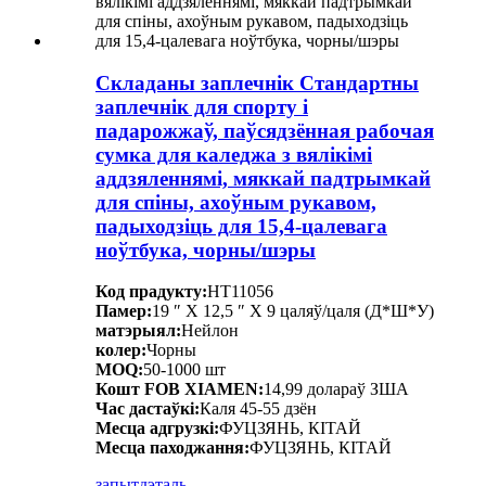
Складаны заплечнік Стандартны
заплечнік для спорту і
падарожжаў, паўсядзённая рабочая
сумка для каледжа з вялікімі
аддзяленнямі, мяккай падтрымкай
для спіны, ахоўным рукавом,
падыходзіць для 15,4-цалевага
ноўтбука, чорны/шэры
Код прадукту:
HT11056
Памер:
19 ″ X 12,5 ″ X 9 цаляў/цаля (Д*Ш*У)
матэрыял:
Нейлон
колер:
Чорны
MOQ:
50-1000 шт
Кошт FOB XIAMEN:
14,99 долараў ЗША
Час дастаўкі:
Каля 45-55 дзён
Месца адгрузкі:
ФУЦЗЯНЬ, КІТАЙ
Месца паходжання:
ФУЦЗЯНЬ, КІТАЙ
запыт
дэталь