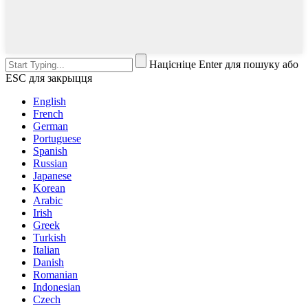
Націсніце Enter для пошуку або
ESC для закрыцця
English
French
German
Portuguese
Spanish
Russian
Japanese
Korean
Arabic
Irish
Greek
Turkish
Italian
Danish
Romanian
Indonesian
Czech