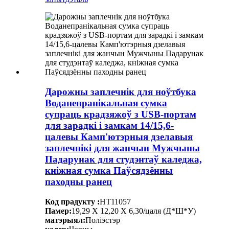
Дарожны заплечнік для ноўтбука
Воданепранікальная сумка
супраць крадзяжоў з USB-портам
для зарадкі і замкам 14/15,6-
цалевы Камп'ютэрныя дзелавыя
заплечнікі для жанчын Мужчыны
Падарунак для студэнтаў каледжа,
кніжная сумка Паўсядзённы
паходны ранец
Код прадукту :
HT11057
Памер:
19,29 X 12,20 X 6,30/цаля (Д*Ш*У)
матэрыял:
Поліэстэр