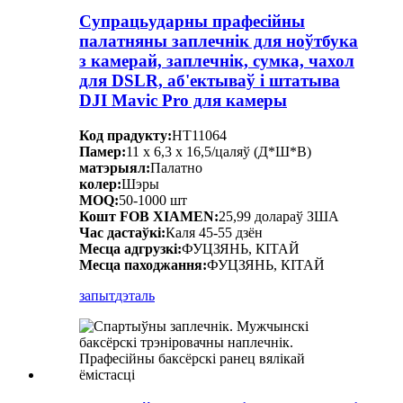
Супрацьударны прафесійны
палатняны заплечнік для ноўтбука
з камерай, заплечнік, сумка, чахол
для DSLR, аб'ектываў і штатыва
DJI Mavic Pro для камеры
Код прадукту:
HT11064
Памер:
11 х 6,3 х 16,5/цаляў (Д*Ш*В)
матэрыял:
Палатно
колер:
Шэры
MOQ:
50-1000 шт
Кошт FOB XIAMEN:
25,99 долараў ЗША
Час дастаўкі:
Каля 45-55 дзён
Месца адгрузкі:
ФУЦЗЯНЬ, КІТАЙ
Месца паходжання:
ФУЦЗЯНЬ, КІТАЙ
запыт
дэталь