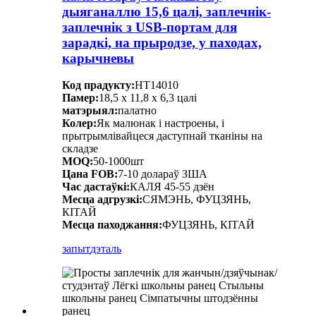
дыяганаллю 15,6 цалі, заплечнік-
заплечнік з USB-портам для
зарадкі, на прыродзе, у паходах,
карычневы
Код прадукту:
HT14010
Памер:
18,5 х 11,8 х 6,3 цалі
матэрыял:
палатно
Колер:
Як малюнак і настроены, і
прытрымлівайцеся даступнай тканіны на
складзе
MOQ:
50-1000шт
Цана FOB:
7-10 долараў ЗША
Час дастаўкі:
КАЛЯ 45-55 дзён
Месца адгрузкі:
СЯМЭНЬ, ФУЦЗЯНЬ,
КІТАЙ
Месца паходжання:
ФУЦЗЯНЬ, КІТАЙ
запыт
дэталь