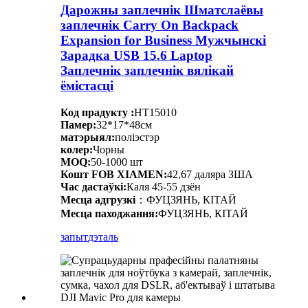
Дарожны заплечнік Шматслаёвы
заплечнік Carry On Backpack
Expansion for Business Мужчынскі
Зарадка USB 15.6 Laptop
Заплечнік заплечнік вялікай
ёмістасці
Код прадукту :
HT15010
Памер:
32*17*48см
матэрыял:
поліэстэр
колер:
Чорны
MOQ:
50-1000 шт
Кошт FOB XIAMEN:
42,67 даляра ЗША
Час дастаўкі:
Каля 45-55 дзён
Месца адгрузкі
：ФУЦЗЯНЬ, КІТАЙ
Месца паходжання:
ФУЦЗЯНЬ, КІТАЙ
запыт
дэталь