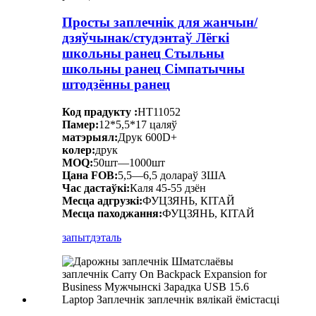
Просты заплечнік для жанчын/
дзяўчынак/студэнтаў Лёгкі
школьны ранец Стыльны
школьны ранец Сімпатычны
штодзённы ранец
Код прадукту :
HT11052
Памер:
12*5,5*17 цаляў
матэрыял:
Друк 600D+
колер:
друк
MOQ:
50шт—1000шт
Цана FOB:
5,5—6,5 долараў ЗША
Час дастаўкі:
Каля 45-55 дзён
Месца адгрузкі:
ФУЦЗЯНЬ, КІТАЙ
Месца паходжання:
ФУЦЗЯНЬ, КІТАЙ
запыт
дэталь