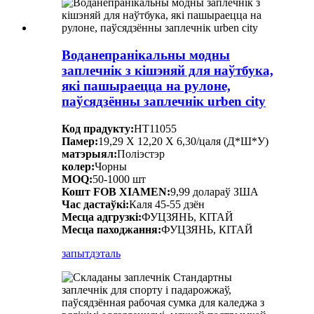
Воданепранікальны модны
заплечнік з кішэняй для наўтбука,
які пашыраецца на рулоне,
паўсядзённы заплечнік urben city
Код прадукту:
HT11055
Памер:
19,29 X 12,20 X 6,30/цаля (Д*Ш*У)
матэрыял:
Поліэстэр
колер:
Чорны
MOQ:
50-1000 шт
Кошт FOB XIAMEN:
9,99 долараў ЗША
Час дастаўкі:
Каля 45-55 дзён
Месца адгрузкі:
ФУЦЗЯНЬ, КІТАЙ
Месца паходжання:
ФУЦЗЯНЬ, КІТАЙ
запыт
дэталь