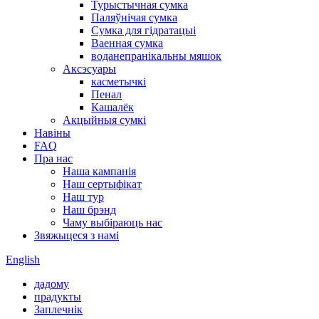
Турыстычная сумка
Паляўнічая сумка
Сумка для гідратацыі
Ваенная сумка
воданепранікальны мяшок
Аксэсуары
касметычкі
Пенал
Кашалёк
Акцыйныя сумкі
Навіны
FAQ
Пра нас
Наша кампанія
Наш сертыфікат
Наш тур
Наш брэнд
Чаму выбіраюць нас
Звяжыцеся з намі
English
дадому
прадукты
Заплечнік