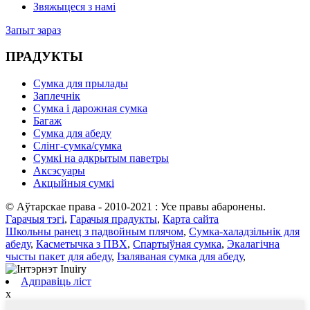
Звяжыцеся з намі
Запыт зараз
ПРАДУКТЫ
Сумка для прылады
Заплечнік
Сумка і дарожная сумка
Багаж
Сумка для абеду
Слінг-сумка/сумка
Сумкі на адкрытым паветры
Аксэсуары
Акцыйныя сумкі
© Аўтарскае права - 2010-2021 : Усе правы абаронены.
Гарачыя тэгі
,
Гарачыя прадукты
,
Карта сайта
Школьны ранец з падвойным плячом
,
Сумка-халадзільнік для
абеду
,
Касметычка з ПВХ
,
Спартыўная сумка
,
Экалагічна
чысты пакет для абеду
,
Ізаляваная сумка для абеду
,
Адправіць ліст
x