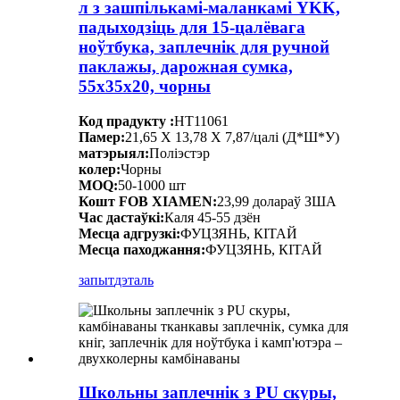
л з зашпількамі-маланкамі YKK,
падыходзіць для 15-цалёвага
ноўтбука, заплечнік для ручной
паклажы, дарожная сумка,
55x35x20, чорны
Код прадукту :
HT11061
Памер:
21,65 X 13,78 X 7,87/цалі (Д*Ш*У)
матэрыял:
Поліэстэр
колер:
Чорны
MOQ:
50-1000 шт
Кошт FOB XIAMEN:
23,99 долараў ЗША
Час дастаўкі:
Каля 45-55 дзён
Месца адгрузкі:
ФУЦЗЯНЬ, КІТАЙ
Месца паходжання:
ФУЦЗЯНЬ, КІТАЙ
запыт
дэталь
Школьны заплечнік з PU скуры,