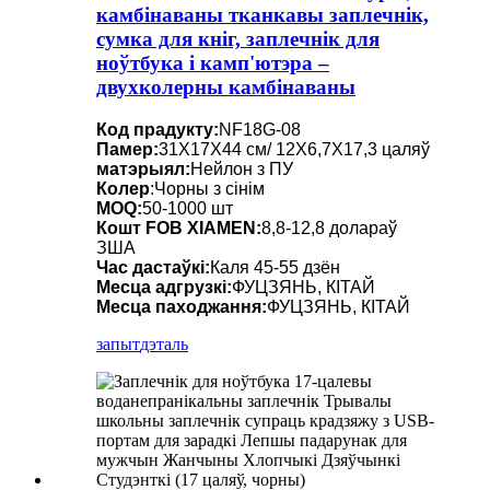
камбінаваны тканкавы заплечнік,
сумка для кніг, заплечнік для
ноўтбука і камп'ютэра –
двухколерны камбінаваны
Код прадукту:
NF18G-08
Памер:
31X17X44 см/ 12X6,7X17,3 цаляў
матэрыял:
Нейлон з ПУ
Колер
:Чорны з сінім
MOQ:
50-1000 шт
Кошт FOB XIAMEN:
8,8-12,8 долараў
ЗША
Час дастаўкі:
Каля 45-55 дзён
Месца адгрузкі:
ФУЦЗЯНЬ, КІТАЙ
Месца паходжання:
ФУЦЗЯНЬ, КІТАЙ
запыт
дэталь