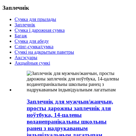
Заплечнік
Сумка для прылады
Заплечнік
Сумка і дарожная сумка
Багаж
Сумка для абеду
Слінг-сумка/сумка
Сумкі на адкрытым паветры
Аксэсуары
Акцыйныя сумкі
Заплечнік для мужчын/жанчын,
просты дарожны заплечнік для
ноўтбука, 14-цалевы
воданепранікальны школьны
ранец з надрукаваным
індывідуальным лагатыпам