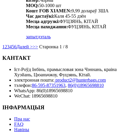
колер:
Чорны
MOQ:
50-1000 шт
Кошт FOB XIAMEN:
9,99 долараў ЗША
Час дастаўкі:
Каля 45-55 дзён
Месца адгрузкі:
ФУЦЗЯНЬ, КІТАЙ
Месца паходжання:
ФУЦЗЯНЬ, КІТАЙ
запыт
дэталь
1
2
3
4
5
6
Далей >
>>
Старонка 1 / 8
КАНТАКТ
Іст-Роўд Інбінь, прамысловая зона Чэннань, краіна
Хуэйань, Цюаньчжоу, Фуцзянь, Кітай.
электронная пошта:
product2@hunterbags.com
тэлефон:
86-595-87351963
,
86(0)18965698810
WhatsApp: 86(0)18965698810
WeChat: 18965698810
ІНФАРМАЦЫЯ
Пра нас
FAQ
Навіны