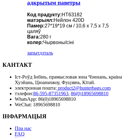
адкрытым паветры
Код прадукту:
HT63182
матэрыял:
Нейлон 420D
Памер:
27*19*19 см / 10,6 х 7,5 х 7,5
цаляў
Вага:
280 г
колер:
Чырвоны/сіні
запыт
дэталь
КАНТАКТ
Іст-Роўд Інбінь, прамысловая зона Чэннань, краіна
Хуэйань, Цюаньчжоу, Фуцзянь, Кітай.
электронная пошта:
product2@hunterbags.com
тэлефон:
86-595-87351963
,
86(0)18965698810
WhatsApp: 86(0)18965698810
WeChat: 18965698810
ІНФАРМАЦЫЯ
Пра нас
FAQ