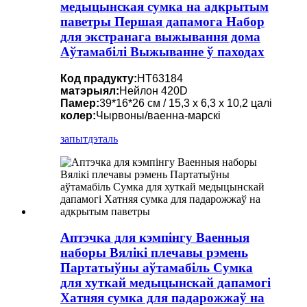
медыцынская сумка на адкрытым
паветры Першая дапамога Набор
для экстранага выжывання дома
Аўтамабілі Выжыванне ў паходах
Код прадукту:
HT63184
матэрыял:
Нейлон 420D
Памер:
39*16*26 см / 15,3 х 6,3 х 10,2 цалі
колер:
Чырвоны/ваенна-марскі
запыт
дэталь
Аптэчка для кэмпінгу Ваенныя
наборы Вялікі плечавы рэмень
Партатыўны аўтамабіль Сумка
для хуткай медыцынскай дапамогі
Хатняя сумка для падарожжаў на