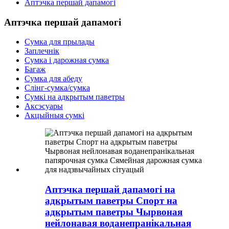
Аптэчка першай дапамогі
Аптэчка першай дапамогі
Сумка для прылады
Заплечнік
Сумка і дарожная сумка
Багаж
Сумка для абеду
Слінг-сумка/сумка
Сумкі на адкрытым паветры
Аксэсуары
Акцыйныя сумкі
Аптэчка першай дапамогі на
адкрытым паветры Спорт на
адкрытым паветры Чырвоная
нейлонавая воданепранікальная