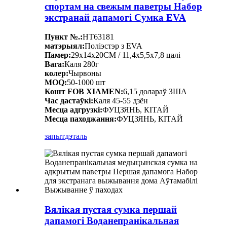
спортам на свежым паветры Набор
экстранай дапамогі Сумка EVA
Пункт №.:
HT63181
матэрыял:
Поліэстэр з EVA
Памер:
29x14x20CM / 11,4x5,5x7,8 цалі
Вага:
Каля 280г
колер:
Чырвоны
MOQ:
50-1000 шт
Кошт FOB XIAMEN:
6,15 долараў ЗША
Час дастаўкі:
Каля 45-55 дзён
Месца адгрузкі:
ФУЦЗЯНЬ, КІТАЙ
Месца паходжання:
ФУЦЗЯНЬ, КІТАЙ
запыт
дэталь
Вялікая пустая сумка першай
дапамогі Воданепранікальная