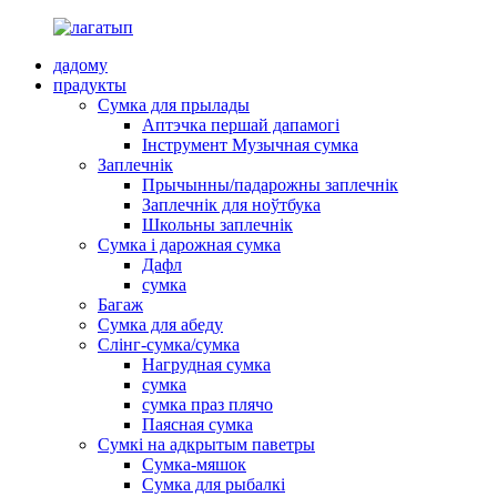
дадому
прадукты
Сумка для прылады
Аптэчка першай дапамогі
Інструмент Музычная сумка
Заплечнік
Прычынны/падарожны заплечнік
Заплечнік для ноўтбука
Школьны заплечнік
Сумка і дарожная сумка
Дафл
сумка
Багаж
Сумка для абеду
Слінг-сумка/сумка
Нагрудная сумка
сумка
сумка праз плячо
Паясная сумка
Сумкі на адкрытым паветры
Сумка-мяшок
Сумка для рыбалкі