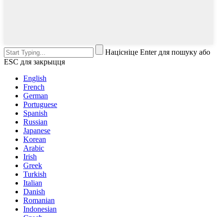
Націсніце Enter для пошуку або
ESC для закрыцця
English
French
German
Portuguese
Spanish
Russian
Japanese
Korean
Arabic
Irish
Greek
Turkish
Italian
Danish
Romanian
Indonesian