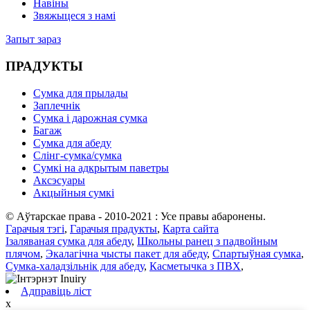
Навіны
Звяжыцеся з намі
Запыт зараз
ПРАДУКТЫ
Сумка для прылады
Заплечнік
Сумка і дарожная сумка
Багаж
Сумка для абеду
Слінг-сумка/сумка
Сумкі на адкрытым паветры
Аксэсуары
Акцыйныя сумкі
© Аўтарскае права - 2010-2021 : Усе правы абаронены.
Гарачыя тэгі
,
Гарачыя прадукты
,
Карта сайта
Ізаляваная сумка для абеду
,
Школьны ранец з падвойным
плячом
,
Экалагічна чысты пакет для абеду
,
Спартыўная сумка
,
Сумка-халадзільнік для абеду
,
Касметычка з ПВХ
,
Адправіць ліст
x