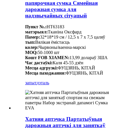
папярочная сумка Сямейная
дарожная сумка для
надзвычайных сітуацый
Пункт №.:
HT63183
матэрыял:
Тканіна Оксфард
Памер:
32*18*19 см / 12,5 х 7 х 7,5 цаляў
тып:
Вялікая ёмістасць
колер:
Чырвоны/ваенна-марскі
MOQ:
50-1000 шт
Кошт FOB XIAMEN:
13,99 долараў ЗША
Час дастаўкі:
Каля 45-55 дзён
Месца адгрузкі:
ФУЦЗЯНЬ, КІТАЙ
Месца паходжання:
ФУЦЗЯНЬ, КІТАЙ
запыт
дэталь
Хатняя аптэчка Партатыўныя
дарожныя аптэчкі для заняткаў