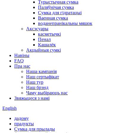
Турыстычная сумка
Паляўнічая сумка
Сумка для гідратацыі
Ваенная сумка
воданепранікальны мяшок
Аксэсуары
касметычкі
Пенал
Кашалёк
Акцыйныя сумкі
Навіны
FAQ
Пра нас
Наша кампанія
Наш сертыфікат
Наш тур
Наш брэнд
Чаму выбіраюць нас
Звяжыцеся з намі
English
дадому
прадукты
Сумка для прылады