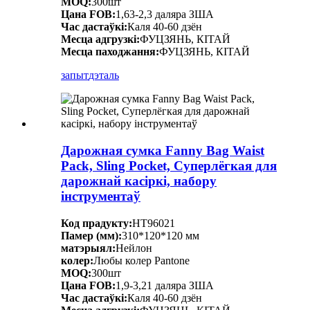
MOQ:
300шт
Цана FOB:
1,63-2,3 даляра ЗША
Час дастаўкі:
Каля 40-60 дзён
Месца адгрузкі:
ФУЦЗЯНЬ, КІТАЙ
Месца паходжання:
ФУЦЗЯНЬ, КІТАЙ
запыт
дэталь
Дарожная сумка Fanny Bag Waist
Pack, Sling Pocket, Суперлёгкая для
дарожнай касіркі, набору
інструментаў
Код прадукту:
HT96021
Памер (мм):
310*120*120 мм
матэрыял:
Нейлон
колер:
Любы колер Pantone
MOQ:
300шт
Цана FOB:
1,9-3,21 даляра ЗША
Час дастаўкі:
Каля 40-60 дзён