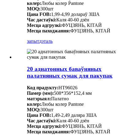
колер:
Любы колер Pantone
MOQ:
300шт
Цана FOB:
1,99-4,99 долараў ЗША
Час дастаўкі:
Каля 40-60 дзён
Месца адгрузкі:
ФУЦЗЯНЬ, КІТАЙ
Месца паходжання:
ФУЦЗЯНЬ, КІТАЙ
запыт
дэталь
20 аднатонных баваўняных
палатняных сумак для пакупак
Код прадукту:
HT96026
Памер (мм):
508*356*152,4 мм
матэрыял:
Палатно
колер:
Любы колер Pantone
MOQ:
300шт
Цана FOB:
1,49-2,49 даляра ЗША
Час дастаўкі:
Каля 40-60 дзён
Месца адгрузкі:
ФУЦЗЯНЬ, КІТАЙ
Месца паходжання:
ФУЦЗЯНЬ, КІТАЙ