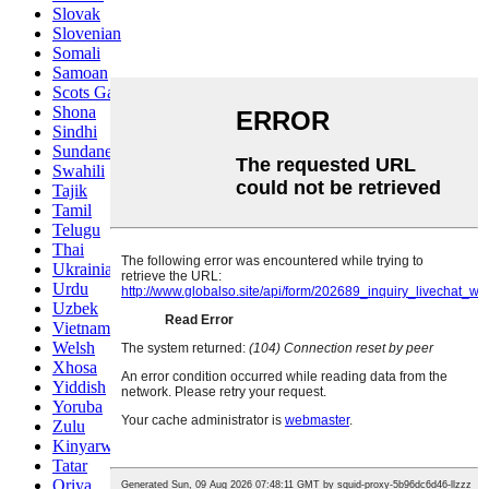
Slovak
Slovenian
Somali
Samoan
Scots Gaelic
Shona
Sindhi
Sundanese
Swahili
Tajik
Tamil
Telugu
Thai
Ukrainian
Urdu
Uzbek
Vietnamese
Welsh
Xhosa
Yiddish
Yoruba
Zulu
Kinyarwanda
Tatar
Oriya