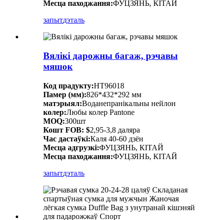
Месца паходжання:
ФУЦЗЯНЬ, КІТАЙ
запыт
дэталь
Вялікі дарожны багаж, рэчавы
мяшок
Код прадукту:
HT96018
Памер (мм):
826*432*292 мм
матэрыял:
Воданепранікальны нейлон
колер:
Любы колер Pantone
MOQ:
300шт
Кошт FOB: $
2,95-3,8 даляра
Час дастаўкі:
Каля 40-60 дзён
Месца адгрузкі:
ФУЦЗЯНЬ, КІТАЙ
Месца паходжання:
ФУЦЗЯНЬ, КІТАЙ
запыт
дэталь