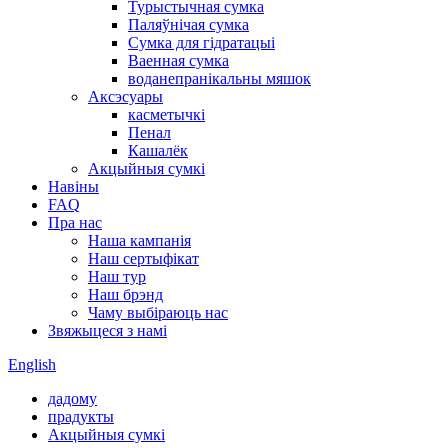
Турыстычная сумка
Паляўнічая сумка
Сумка для гідратацыі
Ваенная сумка
воданепранікальны мяшок
Аксэсуары
касметычкі
Пенал
Кашалёк
Акцыйныя сумкі
Навіны
FAQ
Пра нас
Наша кампанія
Наш сертыфікат
Наш тур
Наш брэнд
Чаму выбіраюць нас
Звяжыцеся з намі
English
дадому
прадукты
Акцыйныя сумкі