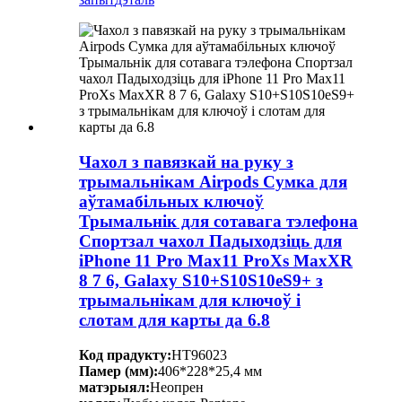
Чахол з павязкай на руку з
трымальнікам Airpods Сумка для
аўтамабільных ключоў
Трымальнік для сотавага тэлефона
Спортзал чахол Падыходзіць для
iPhone 11 Pro Max11 ProXs MaxXR
8 7 6, Galaxy S10+S10S10eS9+ з
трымальнікам для ключоў і
слотам для карты да 6.8
Код прадукту:
HT96023
Памер (мм):
406*228*25,4 мм
матэрыял:
Неопрен