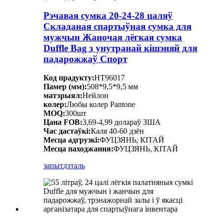
Рэчавая сумка 20-24-28 цаляў
Складаная спартыўная сумка для
мужчын Жаночая лёгкая сумка
Duffle Bag з унутранай кішэняй для
падарожжаў Спорт
Код прадукту:
HT96017
Памер (мм):
508*9,5*9,5 мм
матэрыял:
Нейлон
колер:
Любы колер Pantone
MOQ:
300шт
Цана FOB:
3,69-4,99 долараў ЗША
Час дастаўкі:
Каля 40-60 дзён
Месца адгрузкі:
ФУЦЗЯНЬ, КІТАЙ
Месца паходжання:
ФУЦЗЯНЬ, КІТАЙ
запыт
дэталь