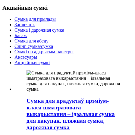
Акцыйныя сумкі
Сумка для прылады
Заплечнік
Сумка і дарожная сумка
Багаж
Сумка для абеду
Слінг-сумка/сумка
Сумкі на адкрытым паветры
Аксэсуары
Акцыйныя сумкі
Сумка для прадуктаў прэміум-
класа шматразовага
выкарыстання – ідэальная сумка
для пакупак, пляжная сумка,
дарожная сумка