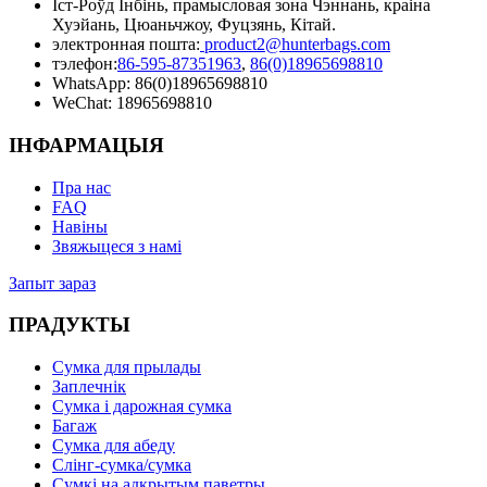
Іст-Роўд Інбінь, прамысловая зона Чэннань, краіна
Хуэйань, Цюаньчжоу, Фуцзянь, Кітай.
электронная пошта:
product2@hunterbags.com
тэлефон:
86-595-87351963
,
86(0)18965698810
WhatsApp: 86(0)18965698810
WeChat: 18965698810
ІНФАРМАЦЫЯ
Пра нас
FAQ
Навіны
Звяжыцеся з намі
Запыт зараз
ПРАДУКТЫ
Сумка для прылады
Заплечнік
Сумка і дарожная сумка
Багаж
Сумка для абеду
Слінг-сумка/сумка
Сумкі на адкрытым паветры