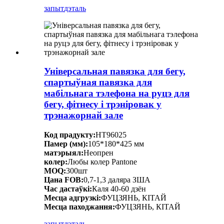
запыт
дэталь
Універсальная павязка для бегу,
спартыўная павязка для
мабільнага тэлефона на руцэ для
бегу, фітнесу і трэніровак у
трэнажорнай зале
Код прадукту:
HT96025
Памер (мм):
105*180*425 мм
матэрыял:
Неопрен
колер:
Любы колер Pantone
MOQ:
300шт
Цана FOB:
0,7-1,3 даляра ЗША
Час дастаўкі:
Каля 40-60 дзён
Месца адгрузкі:
ФУЦЗЯНЬ, КІТАЙ
Месца паходжання:
ФУЦЗЯНЬ, КІТАЙ
запыт
дэталь