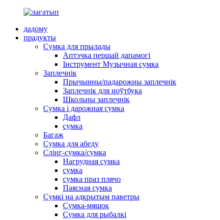
дадому
прадукты
Сумка для прылады
Аптэчка першай дапамогі
Інструмент Музычная сумка
Заплечнік
Прычынны/падарожны заплечнік
Заплечнік для ноўтбука
Школьны заплечнік
Сумка і дарожная сумка
Дафл
сумка
Багаж
Сумка для абеду
Слінг-сумка/сумка
Нагрудная сумка
сумка
сумка праз плячо
Паясная сумка
Сумкі на адкрытым паветры
Сумка-мяшок
Сумка для рыбалкі