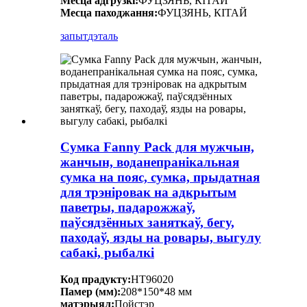
Месца адгрузкі:
ФУЦЗЯНЬ, КІТАЙ
Месца паходжання:
ФУЦЗЯНЬ, КІТАЙ
запыт
дэталь
Сумка Fanny Pack для мужчын,
жанчын, воданепранікальная
сумка на пояс, сумка, прыдатная
для трэніровак на адкрытым
паветры, падарожжаў,
паўсядзённых заняткаў, бегу,
паходаў, язды на ровары, выгулу
сабакі, рыбалкі
Код прадукту:
HT96020
Памер (мм):
208*150*48 мм
матэрыял:
Пойстэр