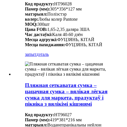
Код прадукту:
HT96028
Памер (мм):
305*356*127 мм
матэрыял:
Поліэстэр
колер:
Любы колер Pantone
MOQ:
300шт
Цана FOB:
1,65-2,35 даляра ЗША
Час дастаўкі:
Каля 40-60 дзён
Месца адгрузкі:
ФУЦЗЯНЬ, КІТАЙ
Месца паходжання:
ФУЦЗЯНЬ, КІТАЙ
запыт
дэталь
Пляжная сеткаватая сумка –
цацачная сумка – вялікая лёгкая
сумка для маркета, прадуктаў і
пікніка з вялікімі кішэнямі
Код прадукту:
HT96027
Памер (мм):
419*381*216 мм
матэрыял:
Воданепранікальны нейлон