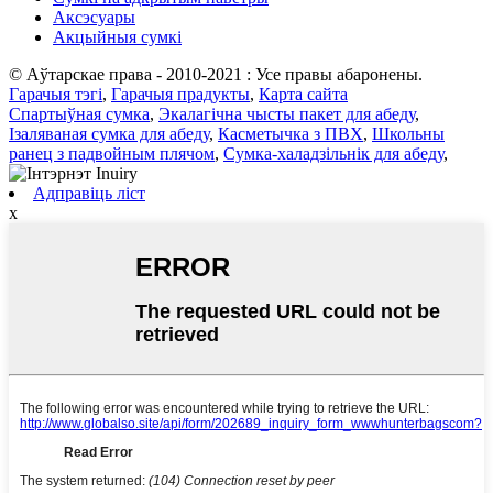
Аксэсуары
Акцыйныя сумкі
© Аўтарскае права - 2010-2021 : Усе правы абаронены.
Гарачыя тэгі
,
Гарачыя прадукты
,
Карта сайта
Спартыўная сумка
,
Экалагічна чысты пакет для абеду
,
Ізаляваная сумка для абеду
,
Касметычка з ПВХ
,
Школьны
ранец з падвойным плячом
,
Сумка-халадзільнік для абеду
,
Адправіць ліст
x