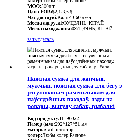
колер:
Любы колер Pantone
MOQ:
300шт
Цана FOB:
$2,1-3,6 $
Час дастаўкі:
Каля 40-60 дзён
Месца адгрузкі:
ФУЦЗЯНЬ, КІТАЙ
Месца паходжання:
ФУЦЗЯНЬ, КІТАЙ
запыт
дэталь
Паясная сумка для жанчын,
мужчын, поясная сумка для бегу з
рэгуляваным раменьчыкам для
паўсядзённых паходаў, язды на
ровары, выгулу сабак, рыбалкі
Код прадукту:
HT96022
Памер (мм):
292*127*51 мм
матэрыял:
Поліэстэр
колер:
Любы колер Pantone