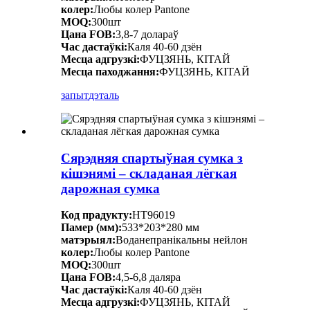
колер:
Любы колер Pantone
MOQ:
300шт
Цана FOB:
3,8-7 долараў
Час дастаўкі:
Каля 40-60 дзён
Месца адгрузкі:
ФУЦЗЯНЬ, КІТАЙ
Месца паходжання:
ФУЦЗЯНЬ, КІТАЙ
запыт
дэталь
Сярэдняя спартыўная сумка з
кішэнямі – складаная лёгкая
дарожная сумка
Код прадукту:
HT96019
Памер (мм):
533*203*280 мм
матэрыял:
Воданепранікальны нейлон
колер:
Любы колер Pantone
MOQ:
300шт
Цана FOB:
4,5-6,8 даляра
Час дастаўкі:
Каля 40-60 дзён
Месца адгрузкі:
ФУЦЗЯНЬ, КІТАЙ