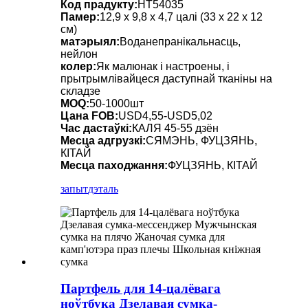
Код прадукту:
HT54035
Памер:
12,9 х 9,8 х 4,7 цалі (33 х 22 х 12
см)
матэрыял:
Воданепранікальнасць,
нейлон
колер:
Як малюнак і настроены, і
прытрымлівайцеся даступнай тканіны на
складзе
MOQ:
50-1000шт
Цана FOB:
USD4,55-USD5,02
Час дастаўкі:
КАЛЯ 45-55 дзён
Месца адгрузкі:
СЯМЭНЬ, ФУЦЗЯНЬ,
КІТАЙ
Месца паходжання:
ФУЦЗЯНЬ, КІТАЙ
запыт
дэталь
Партфель для 14-цалёвага
ноўтбука Дзелавая сумка-