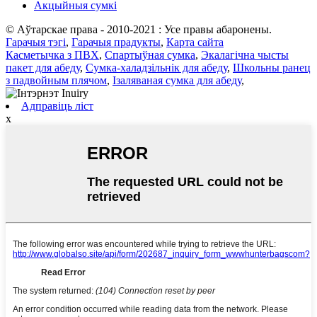
Акцыйныя сумкі
© Аўтарскае права - 2010-2021 : Усе правы абаронены.
Гарачыя тэгі
,
Гарачыя прадукты
,
Карта сайта
Касметычка з ПВХ
,
Спартыўная сумка
,
Экалагічна чысты
пакет для абеду
,
Сумка-халадзільнік для абеду
,
Школьны ранец
з падвойным плячом
,
Ізаляваная сумка для абеду
,
Адправіць ліст
x