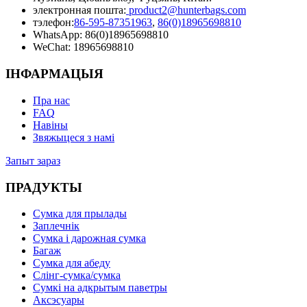
электронная пошта:
product2@hunterbags.com
тэлефон:
86-595-87351963
,
86(0)18965698810
WhatsApp: 86(0)18965698810
WeChat: 18965698810
ІНФАРМАЦЫЯ
Пра нас
FAQ
Навіны
Звяжыцеся з намі
Запыт зараз
ПРАДУКТЫ
Сумка для прылады
Заплечнік
Сумка і дарожная сумка
Багаж
Сумка для абеду
Слінг-сумка/сумка
Сумкі на адкрытым паветры
Аксэсуары