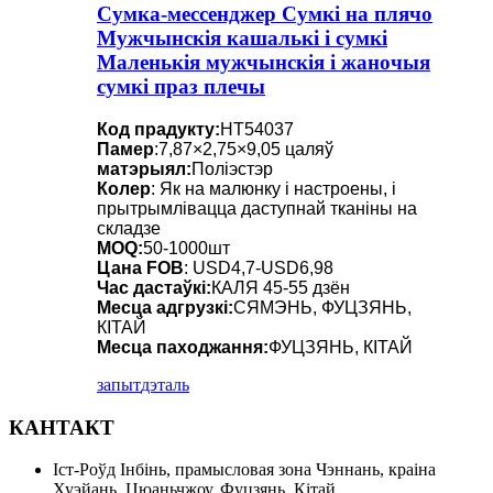
Сумка-мессенджер Сумкі на плячо
Мужчынскія кашалькі і сумкі
Маленькія мужчынскія і жаночыя
сумкі праз плечы
Код прадукту:
HT54037
Памер
:7,87×2,75×9,05 цаляў
матэрыял:
Поліэстэр
Колер
: Як на малюнку і настроены, і
прытрымлівацца даступнай тканіны на
складзе
MOQ:
50-1000шт
Цана FOB
: USD4,7-USD6,98
Час дастаўкі:
КАЛЯ 45-55 дзён
Месца адгрузкі:
СЯМЭНЬ, ФУЦЗЯНЬ,
КІТАЙ
Месца паходжання:
ФУЦЗЯНЬ, КІТАЙ
запыт
дэталь
КАНТАКТ
Іст-Роўд Інбінь, прамысловая зона Чэннань, краіна
Хуэйань, Цюаньчжоу, Фуцзянь, Кітай.