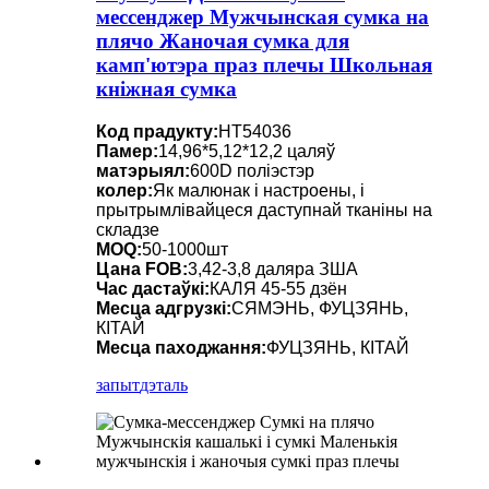
мессенджер Мужчынская сумка на
плячо Жаночая сумка для
камп'ютэра праз плечы Школьная
кніжная сумка
Код прадукту:
HT54036
Памер:
14,96*5,12*12,2 цаляў
матэрыял:
600D поліэстэр
колер:
Як малюнак і настроены, і
прытрымлівайцеся даступнай тканіны на
складзе
MOQ:
50-1000шт
Цана FOB:
3,42-3,8 даляра ЗША
Час дастаўкі:
КАЛЯ 45-55 дзён
Месца адгрузкі:
СЯМЭНЬ, ФУЦЗЯНЬ,
КІТАЙ
Месца паходжання:
ФУЦЗЯНЬ, КІТАЙ
запыт
дэталь