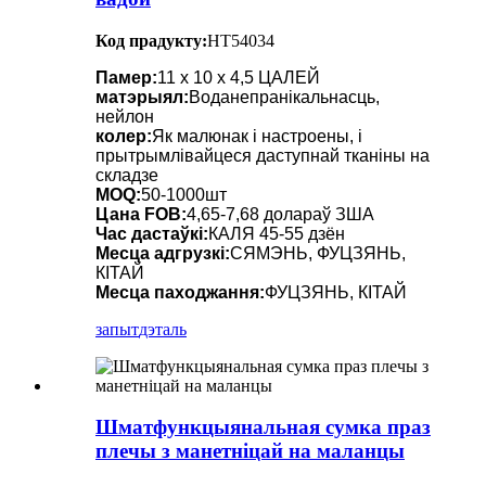
Код прадукту:
HT54034
Памер:
11 х 10 х 4,5 ЦАЛЕЙ
матэрыял:
Воданепранікальнасць,
нейлон
колер:
Як малюнак і настроены, і
прытрымлівайцеся даступнай тканіны на
складзе
MOQ:
50-1000шт
Цана FOB:
4,65-7,68 долараў ЗША
Час дастаўкі:
КАЛЯ 45-55 дзён
Месца адгрузкі:
СЯМЭНЬ, ФУЦЗЯНЬ,
КІТАЙ
Месца паходжання:
ФУЦЗЯНЬ, КІТАЙ
запыт
дэталь
Шматфункцыянальная сумка праз
плечы з манетніцай на маланцы