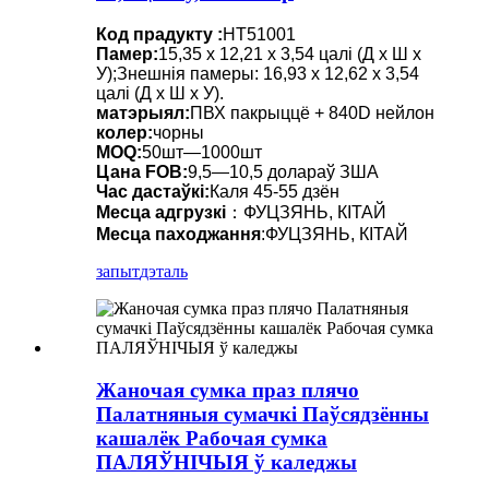
Код прадукту :
HT51001
Памер:
15,35 х 12,21 х 3,54 цалі (Д х Ш х
У);Знешнія памеры: 16,93 х 12,62 х 3,54
цалі (Д х Ш х У).
матэрыял:
ПВХ пакрыццё + 840D нейлон
колер:
чорны
MOQ:
50шт—1000шт
Цана FOB:
9,5—10,5 долараў ЗША
Час дастаўкі:
Каля 45-55 дзён
Месца адгрузкі
：ФУЦЗЯНЬ, КІТАЙ
Месца паходжання
:ФУЦЗЯНЬ, КІТАЙ
запыт
дэталь
Жаночая сумка праз плячо
Палатняныя сумачкі Паўсядзённы
кашалёк Рабочая сумка
ПАЛЯЎНІЧЫЯ ў каледжы