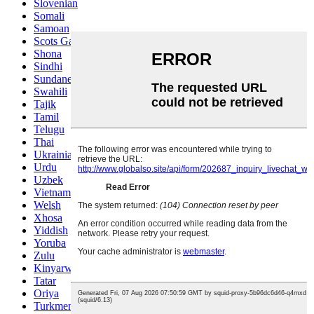
Slovenian
Somali
Samoan
Scots Gaelic
Shona
Sindhi
Sundanese
Swahili
Tajik
Tamil
Telugu
Thai
Ukrainian
Urdu
Uzbek
Vietnamese
Welsh
Xhosa
Yiddish
Yoruba
Zulu
Kinyarwanda
Tatar
Oriya
Turkmen