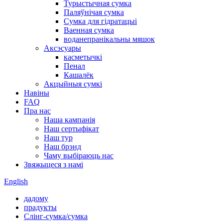
Турыстычная сумка
Паляўнічая сумка
Сумка для гідратацыі
Ваенная сумка
воданепранікальны мяшок
Аксэсуары
касметычкі
Пенал
Кашалёк
Акцыйныя сумкі
Навіны
FAQ
Пра нас
Наша кампанія
Наш сертыфікат
Наш тур
Наш брэнд
Чаму выбіраюць нас
Звяжыцеся з намі
English
дадому
прадукты
Слінг-сумка/сумка