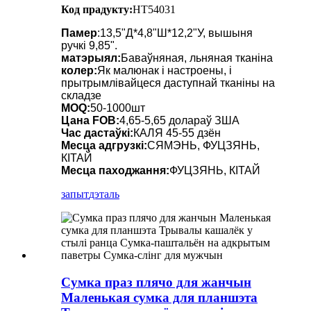
Код прадукту:
HT54031
Памер
:13,5"Д*4,8"Ш*12,2"У, вышыня
ручкі 9,85".
матэрыял:
Баваўняная, льняная тканіна
колер:
Як малюнак і настроены, і
прытрымлівайцеся даступнай тканіны на
складзе
MOQ:
50-1000шт
Цана FOB:
4,65-5,65 долараў ЗША
Час дастаўкі:
КАЛЯ 45-55 дзён
Месца адгрузкі:
СЯМЭНЬ, ФУЦЗЯНЬ,
КІТАЙ
Месца паходжання:
ФУЦЗЯНЬ, КІТАЙ
запыт
дэталь
Сумка праз плячо для жанчын
Маленькая сумка для планшэта