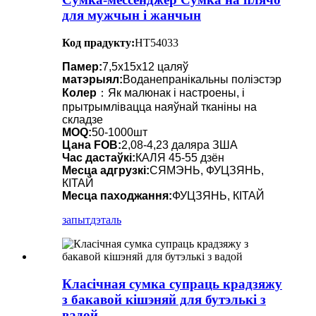
для мужчын і жанчын
Код прадукту:
HT54033
Памер:
7,5x15x12 цаляў
матэрыял:
Воданепранікальны поліэстэр
Колер
：Як малюнак і настроены, і
прытрымлівацца наяўнай тканіны на
складзе
MOQ:
50-1000шт
Цана FOB:
2,08-4,23 даляра ЗША
Час дастаўкі:
КАЛЯ 45-55 дзён
Месца адгрузкі:
СЯМЭНЬ, ФУЦЗЯНЬ,
КІТАЙ
Месца паходжання:
ФУЦЗЯНЬ, КІТАЙ
запыт
дэталь
Класічная сумка супраць крадзяжу
з бакавой кішэняй для бутэлькі з
вадой