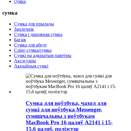
сумка
сумка
Сумка для прылады
Заплечнік
Сумка і дарожная сумка
Багаж
Сумка для абеду
Слінг-сумка/сумка
Сумкі на адкрытым паветры
Аксэсуары
Акцыйныя сумкі
Сумка для ноўтбука, чахол для
сумкі для ноўтбука Messenger,
сумяшчальны з ноўтбукам
MacBook Pro 16 цаляў A2141 і 15-
15,6 цаляў, поліэстэр