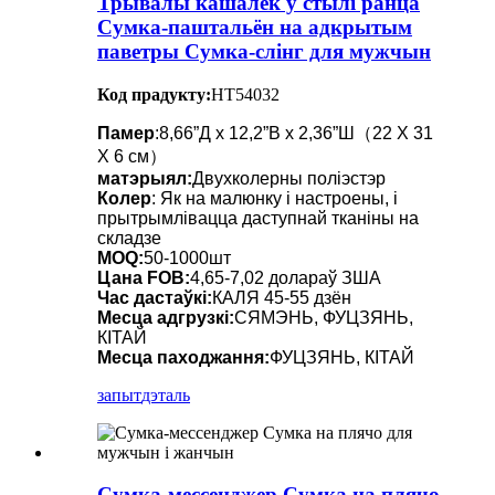
Трывалы кашалёк у стылі ранца
Сумка-паштальён на адкрытым
паветры Сумка-слінг для мужчын
Код прадукту:
HT54032
Памер
:8,66”Д х 12,2”В х 2,36”Ш（22 X 31
X 6 см）
матэрыял:
Двухколерны поліэстэр
Колер
: Як на малюнку і настроены, і
прытрымлівацца даступнай тканіны на
складзе
MOQ:
50-1000шт
Цана FOB:
4,65-7,02 долараў ЗША
Час дастаўкі:
КАЛЯ 45-55 дзён
Месца адгрузкі:
СЯМЭНЬ, ФУЦЗЯНЬ,
КІТАЙ
Месца паходжання:
ФУЦЗЯНЬ, КІТАЙ
запыт
дэталь
Сумка-мессенджер Сумка на плячо