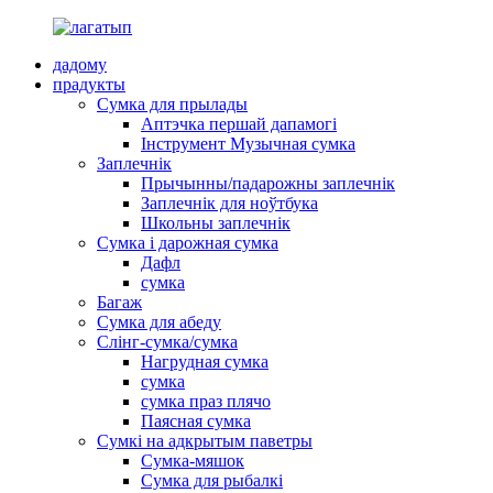
дадому
прадукты
Сумка для прылады
Аптэчка першай дапамогі
Інструмент Музычная сумка
Заплечнік
Прычынны/падарожны заплечнік
Заплечнік для ноўтбука
Школьны заплечнік
Сумка і дарожная сумка
Дафл
сумка
Багаж
Сумка для абеду
Слінг-сумка/сумка
Нагрудная сумка
сумка
сумка праз плячо
Паясная сумка
Сумкі на адкрытым паветры
Сумка-мяшок
Сумка для рыбалкі