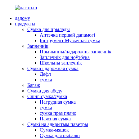
дадому
прадукты
Сумка для прылады
Аптэчка першай дапамогі
Інструмент Музычная сумка
Заплечнік
Прычынны/падарожны заплечнік
Заплечнік для ноўтбука
Школьны заплечнік
Сумка і дарожная сумка
Дафл
сумка
Багаж
Сумка для абеду
Слінг-сумка/сумка
Нагрудная сумка
сумка
сумка праз плячо
Паясная сумка
Сумкі на адкрытым паветры
Сумка-мяшок
Сумка для рыбалкі