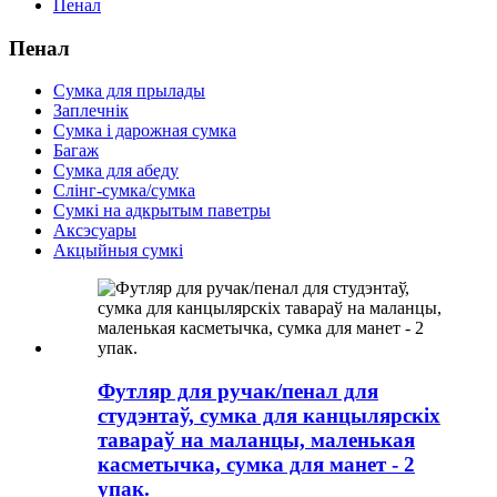
Пенал
Пенал
Сумка для прылады
Заплечнік
Сумка і дарожная сумка
Багаж
Сумка для абеду
Слінг-сумка/сумка
Сумкі на адкрытым паветры
Аксэсуары
Акцыйныя сумкі
Футляр для ручак/пенал для
студэнтаў, сумка для канцылярскіх
тавараў на маланцы, маленькая
касметычка, сумка для манет - 2
упак.