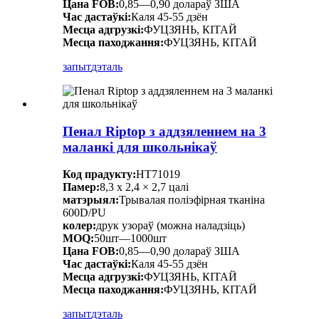
Цана FOB:
0,85—0,90 долараў ЗША
Час дастаўкі:
Каля 45-55 дзён
Месца адгрузкі:
ФУЦЗЯНЬ, КІТАЙ
Месца паходжання:
ФУЦЗЯНЬ, КІТАЙ
запыт
дэталь
Пенал Riptop з аддзяленнем на 3
маланкі для школьнікаў
Код прадукту:
HT71019
Памер:
8,3 х 2,4 × 2,7 цалі
матэрыял:
Трывалая поліэфірная тканіна
600D/PU
колер:
друк узораў (можна наладзіць)
MOQ:
50шт—1000шт
Цана FOB:
0,85—0,90 долараў ЗША
Час дастаўкі:
Каля 45-55 дзён
Месца адгрузкі:
ФУЦЗЯНЬ, КІТАЙ
Месца паходжання:
ФУЦЗЯНЬ, КІТАЙ
запыт
дэталь