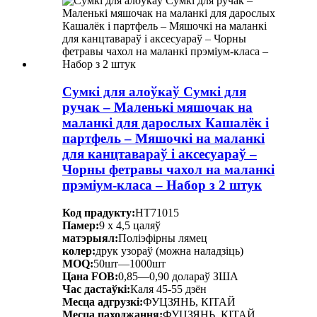
Сумкі для алоўкаў Сумкі для
ручак – Маленькі мяшочак на
маланкі для дарослых Кашалёк і
партфель – Мяшочкі на маланкі
для канцтавараў і аксесуараў –
Чорны фетравы чахол на маланкі
прэміум-класа – Набор з 2 штук
Код прадукту:
HT71015
Памер:
9 х 4,5 цаляў
матэрыял:
Поліэфірны лямец
колер:
друк узораў (можна наладзіць)
MOQ:
50шт—1000шт
Цана FOB:
0,85—0,90 долараў ЗША
Час дастаўкі:
Каля 45-55 дзён
Месца адгрузкі:
ФУЦЗЯНЬ, КІТАЙ
Месца паходжання:
ФУЦЗЯНЬ, КІТАЙ