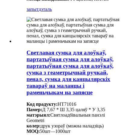
запыт
дэталь
Светлавая сумка для алоўкаў,
партатыўная сумка для алоўкаў,
партатыўная сумка для алоўкаў,
сумка з геаметрычнай ручкай,
пенал, сумка для канцылярскіх
тавараў на маланцы і
раменьчыкам на запясце
Код прадукту:
HT71016
Памер:
Д 7,67 * Ш 3,35 цаляў * У 3,35
матэрыял:
Святлоадбівальныя панэлі
Geometri
колер:
друк узораў (можна наладзіць)
MOQ:
50шт—1000шт