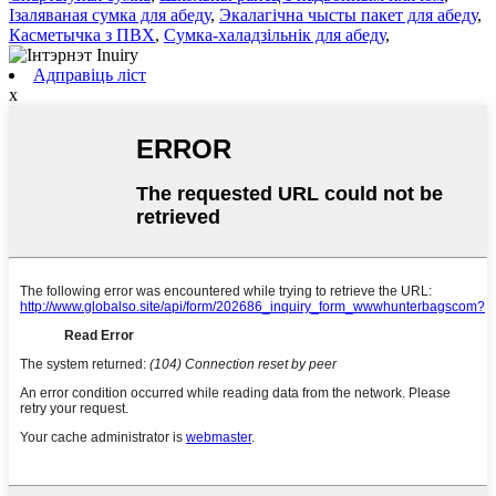
Ізаляваная сумка для абеду
,
Экалагічна чысты пакет для абеду
,
Касметычка з ПВХ
,
Сумка-халадзільнік для абеду
,
Адправіць ліст
x