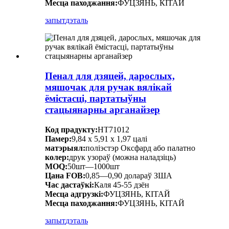
Месца паходжання:
ФУЦЗЯНЬ, КІТАЙ
запыт
дэталь
Пенал для дзяцей, дарослых,
мяшочак для ручак вялікай
ёмістасці, партатыўны
стацыянарны арганайзер
Код прадукту:
HT71012
Памер:
9,84 х 5,91 х 1,97 цалі
матэрыял:
поліэстэр Оксфард або палатно
колер:
друк узораў (можна наладзіць)
MOQ:
50шт—1000шт
Цана FOB:
0,85—0,90 долараў ЗША
Час дастаўкі:
Каля 45-55 дзён
Месца адгрузкі:
ФУЦЗЯНЬ, КІТАЙ
Месца паходжання:
ФУЦЗЯНЬ, КІТАЙ
запыт
дэталь