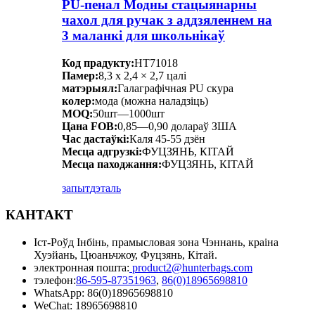
PU-пенал Модны стацыянарны
чахол для ручак з аддзяленнем на
3 маланкі для школьнікаў
Код прадукту:
HT71018
Памер:
8,3 х 2,4 × 2,7 цалі
матэрыял:
Галаграфічная PU скура
колер:
мода (можна наладзіць)
MOQ:
50шт—1000шт
Цана FOB:
0,85—0,90 долараў ЗША
Час дастаўкі:
Каля 45-55 дзён
Месца адгрузкі:
ФУЦЗЯНЬ, КІТАЙ
Месца паходжання:
ФУЦЗЯНЬ, КІТАЙ
запыт
дэталь
КАНТАКТ
Іст-Роўд Інбінь, прамысловая зона Чэннань, краіна
Хуэйань, Цюаньчжоу, Фуцзянь, Кітай.
электронная пошта:
product2@hunterbags.com
тэлефон:
86-595-87351963
,
86(0)18965698810
WhatsApp: 86(0)18965698810
WeChat: 18965698810