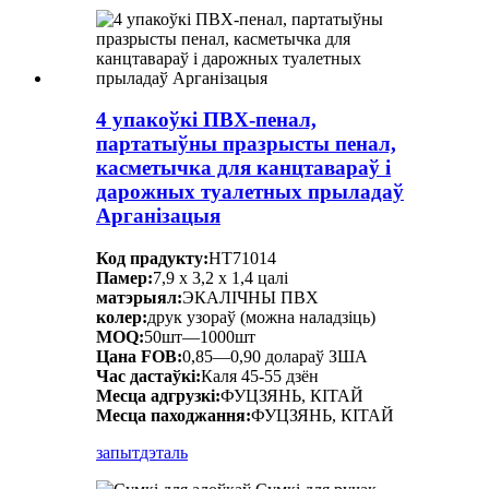
4 упакоўкі ПВХ-пенал,
партатыўны празрысты пенал,
касметычка для канцтавараў і
дарожных туалетных прыладаў
Арганізацыя
Код прадукту:
HT71014
Памер:
7,9 х 3,2 х 1,4 цалі
матэрыял:
ЭКАЛІЧНЫ ПВХ
колер:
друк узораў (можна наладзіць)
MOQ:
50шт—1000шт
Цана FOB:
0,85—0,90 долараў ЗША
Час дастаўкі:
Каля 45-55 дзён
Месца адгрузкі:
ФУЦЗЯНЬ, КІТАЙ
Месца паходжання:
ФУЦЗЯНЬ, КІТАЙ
запыт
дэталь