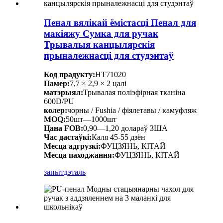
Пенал вялікай ёмістасці Пенал для
макіяжу Сумка для ручак
Трывалыя канцылярскія
прыналежнасці для студэнтаў
Код прадукту:
HT71020
Памер:
7,7 × 2,9 × 2 цалі
матэрыял:
Трывалая поліэфірная тканіна
600D/PU
колер:
чорны / Fushia / фіялетавы / камуфляж
MOQ:
50шт—1000шт
Цана FOB:
0,90—1,20 долараў ЗША
Час дастаўкі:
Каля 45-55 дзён
Месца адгрузкі:
ФУЦЗЯНЬ, КІТАЙ
Месца паходжання:
ФУЦЗЯНЬ, КІТАЙ
запыт
дэталь