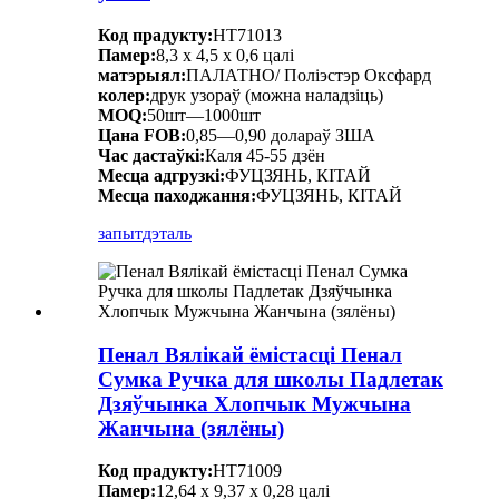
Код прадукту:
HT71013
Памер:
8,3 х 4,5 х 0,6 цалі
матэрыял:
ПАЛАТНО/ Поліэстэр Оксфард
колер:
друк узораў (можна наладзіць)
MOQ:
50шт—1000шт
Цана FOB:
0,85—0,90 долараў ЗША
Час дастаўкі:
Каля 45-55 дзён
Месца адгрузкі:
ФУЦЗЯНЬ, КІТАЙ
Месца паходжання:
ФУЦЗЯНЬ, КІТАЙ
запыт
дэталь
Пенал Вялікай ёмістасці Пенал
Сумка Ручка для школы Падлетак
Дзяўчынка Хлопчык Мужчына
Жанчына (зялёны)
Код прадукту:
HT71009
Памер:
12,64 х 9,37 х 0,28 цалі