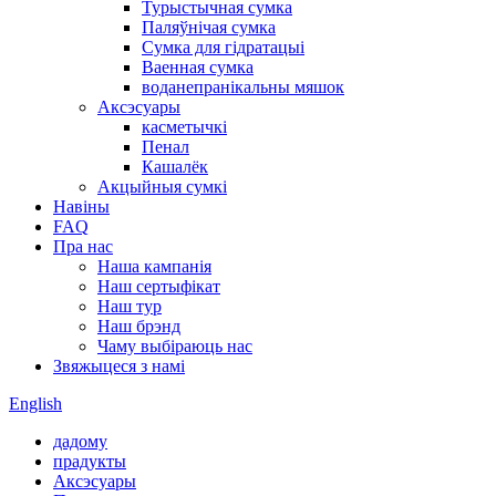
Турыстычная сумка
Паляўнічая сумка
Сумка для гідратацыі
Ваенная сумка
воданепранікальны мяшок
Аксэсуары
касметычкі
Пенал
Кашалёк
Акцыйныя сумкі
Навіны
FAQ
Пра нас
Наша кампанія
Наш сертыфікат
Наш тур
Наш брэнд
Чаму выбіраюць нас
Звяжыцеся з намі
English
дадому
прадукты
Аксэсуары