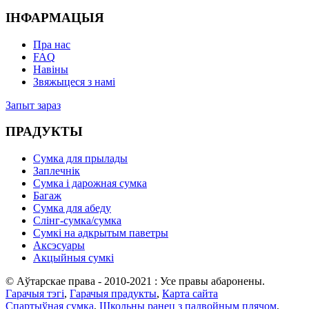
ІНФАРМАЦЫЯ
Пра нас
FAQ
Навіны
Звяжыцеся з намі
Запыт зараз
ПРАДУКТЫ
Сумка для прылады
Заплечнік
Сумка і дарожная сумка
Багаж
Сумка для абеду
Слінг-сумка/сумка
Сумкі на адкрытым паветры
Аксэсуары
Акцыйныя сумкі
© Аўтарскае права - 2010-2021 : Усе правы абаронены.
Гарачыя тэгі
,
Гарачыя прадукты
,
Карта сайта
Спартыўная сумка
,
Школьны ранец з падвойным плячом
,