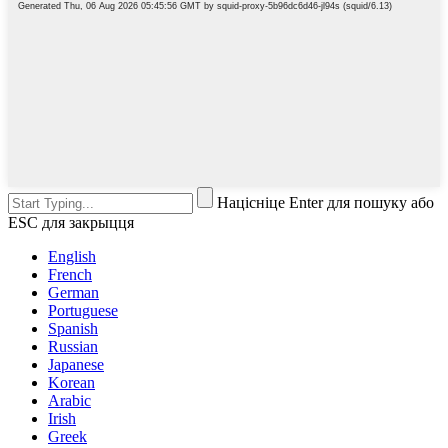
Націсніце Enter для пошуку або
ESC для закрыцця
English
French
German
Portuguese
Spanish
Russian
Japanese
Korean
Arabic
Irish
Greek