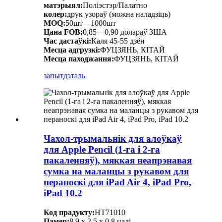
матэрыял:
Поліэстэр/Палатно
колер:
друк узораў (можна наладзіць)
MOQ:
50шт—1000шт
Цана FOB:
0,85—0,90 долараў ЗША
Час дастаўкі:
Каля 45-55 дзён
Месца адгрузкі:
ФУЦЗЯНЬ, КІТАЙ
Месца паходжання:
ФУЦЗЯНЬ, КІТАЙ
запыт
дэталь
Чахол-трымальнік для алоўкаў
для Apple Pencil (1-га і 2-га
пакаленняў), мяккая неапрэнавая
сумка на маланцы з рукавом для
пераноскі для iPad Air 4, iPad Pro,
iPad 10.2
Код прадукту:
HT71010
Памер:
8,9 х 2,5 х 0,8 цалі