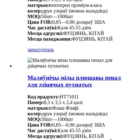
матэрыял:
неопрен прэміум-класа
колер:
друк узораў (можна наладзіць)
MOQ:
50шт—1000шт
Цана FOB:
0,85—0,90 долараў ЗША
Час дастаўкі:
Каля 45-55 дзён
Месца адгрузкі:
ФУЦЗЯНЬ, КІТАЙ
Месца паходжання:
ФУЦЗЯНЬ, КІТАЙ
запыт
дэталь
Маляўнічы мілы плюшавы пенал
для дзіцячых пухнатых
Код прадукту:
HT71011
Памер:
8,3 х 3,5 х 2,4 цалі
матэрыял:
Флаш Флафі
колер:
друк узораў (можна наладзіць)
MOQ:
50шт—1000шт
Цана FOB:
0,85—0,90 долараў ЗША
Час дастаўкі:
Каля 45-55 дзён
Месца адгрузкі:
ФУЦЗЯНЬ, КІТАЙ