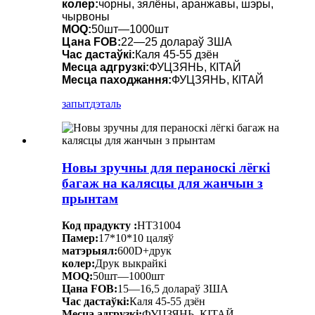
колер:
чорны, зялёны, аранжавы, шэры,
чырвоны
MOQ:
50шт—1000шт
Цана FOB:
22—25 долараў ЗША
Час дастаўкі:
Каля 45-55 дзён
Месца адгрузкі:
ФУЦЗЯНЬ, КІТАЙ
Месца паходжання:
ФУЦЗЯНЬ, КІТАЙ
запыт
дэталь
Новы зручны для пераноскі лёгкі
багаж на калясцы для жанчын з
прынтам
Код прадукту :
HT31004
Памер:
17*10*10 цаляў
матэрыял:
600D+друк
колер:
Друк выкрайкі
MOQ:
50шт—1000шт
Цана FOB:
15—16,5 долараў ЗША
Час дастаўкі:
Каля 45-55 дзён
Месца адгрузкі:
ФУЦЗЯНЬ, КІТАЙ