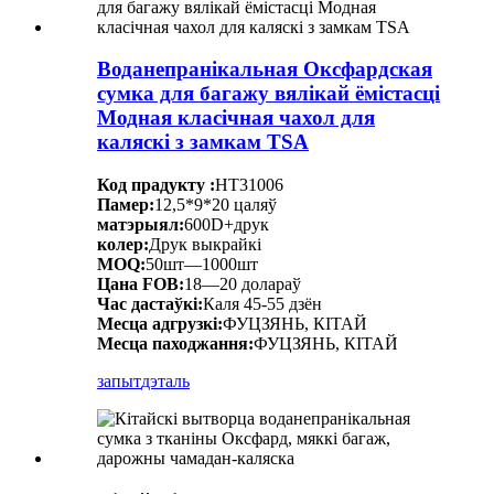
Воданепранікальная Оксфардская
сумка для багажу вялікай ёмістасці
Модная класічная чахол для
каляскі з замкам TSA
Код прадукту :
HT31006
Памер:
12,5*9*20 цаляў
матэрыял:
600D+друк
колер:
Друк выкрайкі
MOQ:
50шт—1000шт
Цана FOB:
18—20 долараў
Час дастаўкі:
Каля 45-55 дзён
Месца адгрузкі:
ФУЦЗЯНЬ, КІТАЙ
Месца паходжання:
ФУЦЗЯНЬ, КІТАЙ
запыт
дэталь