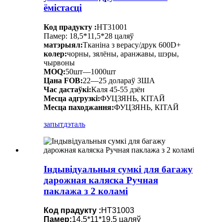
ёмістасці
Код прадукту :
HT31001
Памер: 18,5*11,5*28 цаляў
матэрыял:
Тканіна з верасу/друк 600D+
колер:
чорны, зялёны, аранжавы, шэры,
чырвоны
MOQ:
50шт—1000шт
Цана FOB:
22—25 долараў ЗША
Час дастаўкі:
Каля 45-55 дзён
Месца адгрузкі:
ФУЦЗЯНЬ, КІТАЙ
Месца паходжання:
ФУЦЗЯНЬ, КІТАЙ
запыт
дэталь
Індывідуальныя сумкі для багажу
дарожная каляска Ручная
паклажа з 2 коламі
Код прадукту :
HT31003
Памер:
14,5*11*19,5 цаляў