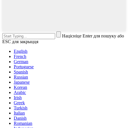
Націсніце Enter для пошуку або
ESC для закрыцця
English
French
German
Portuguese
Spanish
Russian
Japanese
Korean
Arabic
Irish
Greek
Turkish
Italian
Danish
Romanian