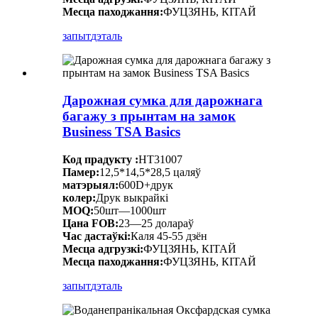
Месца паходжання:
ФУЦЗЯНЬ, КІТАЙ
запыт
дэталь
Дарожная сумка для дарожнага
багажу з прынтам на замок
Business TSA Basics
Код прадукту :
HT31007
Памер:
12,5*14,5*28,5 цаляў
матэрыял:
600D+друк
колер:
Друк выкрайкі
MOQ:
50шт—1000шт
Цана FOB:
23—25 долараў
Час дастаўкі:
Каля 45-55 дзён
Месца адгрузкі:
ФУЦЗЯНЬ, КІТАЙ
Месца паходжання:
ФУЦЗЯНЬ, КІТАЙ
запыт
дэталь