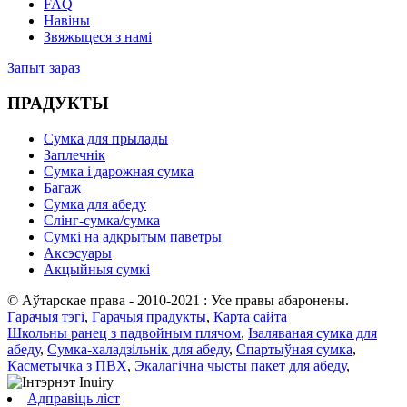
FAQ
Навіны
Звяжыцеся з намі
Запыт зараз
ПРАДУКТЫ
Сумка для прылады
Заплечнік
Сумка і дарожная сумка
Багаж
Сумка для абеду
Слінг-сумка/сумка
Сумкі на адкрытым паветры
Аксэсуары
Акцыйныя сумкі
© Аўтарскае права - 2010-2021 : Усе правы абаронены.
Гарачыя тэгі
,
Гарачыя прадукты
,
Карта сайта
Школьны ранец з падвойным плячом
,
Ізаляваная сумка для
абеду
,
Сумка-халадзільнік для абеду
,
Спартыўная сумка
,
Касметычка з ПВХ
,
Экалагічна чысты пакет для абеду
,
Адправіць ліст