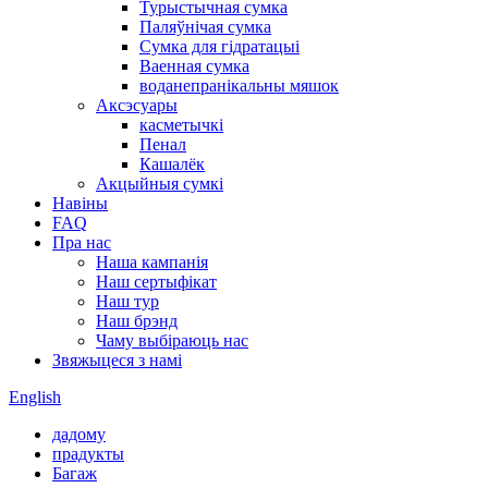
Турыстычная сумка
Паляўнічая сумка
Сумка для гідратацыі
Ваенная сумка
воданепранікальны мяшок
Аксэсуары
касметычкі
Пенал
Кашалёк
Акцыйныя сумкі
Навіны
FAQ
Пра нас
Наша кампанія
Наш сертыфікат
Наш тур
Наш брэнд
Чаму выбіраюць нас
Звяжыцеся з намі
English
дадому
прадукты
Багаж