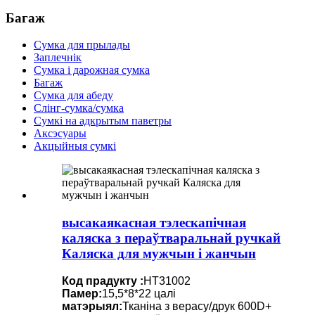
Багаж
Сумка для прылады
Заплечнік
Сумка і дарожная сумка
Багаж
Сумка для абеду
Слінг-сумка/сумка
Сумкі на адкрытым паветры
Аксэсуары
Акцыйныя сумкі
высакаякасная тэлескапічная
каляска з пераўтваральнай ручкай
Каляска для мужчын і жанчын
Код прадукту :
HT31002
Памер:
15,5*8*22 цалі
матэрыял:
Тканіна з верасу/друк 600D+