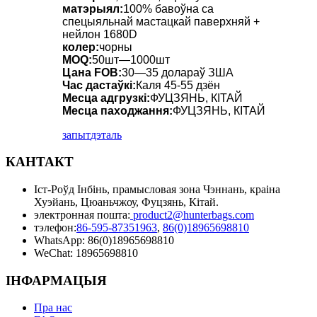
матэрыял:
100% бавоўна са
спецыяльнай мастацкай паверхняй +
нейлон 1680D
колер:
чорны
MOQ:
50шт—1000шт
Цана FOB:
30—35 долараў ЗША
Час дастаўкі:
Каля 45-55 дзён
Месца адгрузкі:
ФУЦЗЯНЬ, КІТАЙ
Месца паходжання:
ФУЦЗЯНЬ, КІТАЙ
запыт
дэталь
КАНТАКТ
Іст-Роўд Інбінь, прамысловая зона Чэннань, краіна
Хуэйань, Цюаньчжоу, Фуцзянь, Кітай.
электронная пошта:
product2@hunterbags.com
тэлефон:
86-595-87351963
,
86(0)18965698810
WhatsApp: 86(0)18965698810
WeChat: 18965698810
ІНФАРМАЦЫЯ
Пра нас