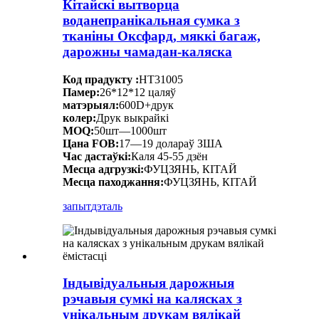
Кітайскі вытворца
воданепранікальная сумка з
тканіны Оксфард, мяккі багаж,
дарожны чамадан-каляска
Код прадукту :
HT31005
Памер:
26*12*12 цаляў
матэрыял:
600D+друк
колер:
Друк выкрайкі
MOQ:
50шт—1000шт
Цана FOB:
17—19 долараў ЗША
Час дастаўкі:
Каля 45-55 дзён
Месца адгрузкі:
ФУЦЗЯНЬ, КІТАЙ
Месца паходжання:
ФУЦЗЯНЬ, КІТАЙ
запыт
дэталь
Індывідуальныя дарожныя
рэчавыя сумкі на калясках з
унікальным друкам вялікай