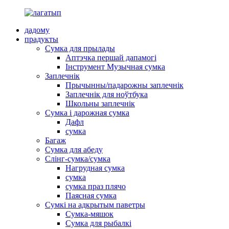
дадому
прадукты
Сумка для прылады
Аптэчка першай дапамогі
Інструмент Музычная сумка
Заплечнік
Прычынны/падарожны заплечнік
Заплечнік для ноўтбука
Школьны заплечнік
Сумка і дарожная сумка
Дафл
сумка
Багаж
Сумка для абеду
Слінг-сумка/сумка
Нагрудная сумка
сумка
сумка праз плячо
Паясная сумка
Сумкі на адкрытым паветры
Сумка-мяшок
Сумка для рыбалкі