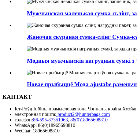
Мужчынская маленькая сумка-сьлінг, зап
Жаночая скураная сумка-слінг Сумка-к
Модныя мужчынскія нагрудныя сумкі з U
Новае прыбыццё Мода ajustabe раменьчы
КАНТАКТ
Іст-Роўд Інбінь, прамысловая зона Чэннань, краіна Хуэйа
электронная пошта:
product2@hunterbags.com
тэлефон:
86-595-87351963
,
86(0)18965698810
WhatsApp: 86(0)18965698810
WeChat: 18965698810