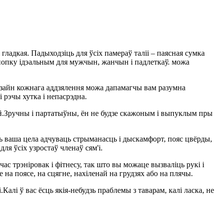
ладкая. Падыходзіць для ўсіх памераў таліі – паясная сумка
на попку ідэальным для мужчын, жанчын і падлеткаў. можа
 дызайн кожнага аддзялення можа дапамагчы вам разумна
 рэчы хутка і непасрэдна.
алей.Зручны і партатыўны, ён не будзе скажоным і выпуклым пры
ь ваша цела адчуваць стрыманасць і дыскамфорт, пояс цвёрды,
ля ўсіх узростаў членаў сям'і.
с трэніровак і фітнесу, так што вы можаце вызваліць рукі і
на поясе, на сцягне, нахіленай на грудзях або на плячы.
алі ў вас ёсць якія-небудзь праблемы з таварам, калі ласка, не