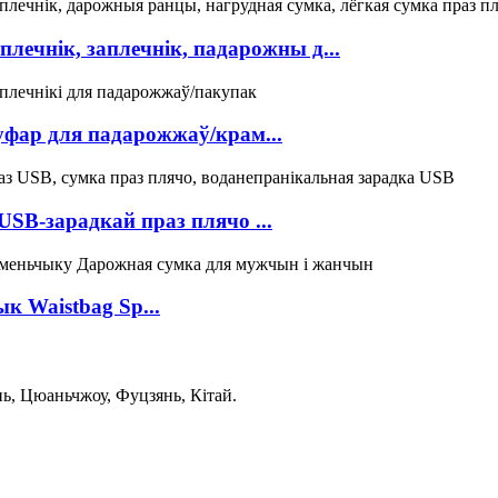
лечнік, заплечнік, падарожны д...
уфар для падарожжаў/крам...
SB-зарадкай праз плячо ...
к Waistbag Sp...
нь, Цюаньчжоу, Фуцзянь, Кітай.