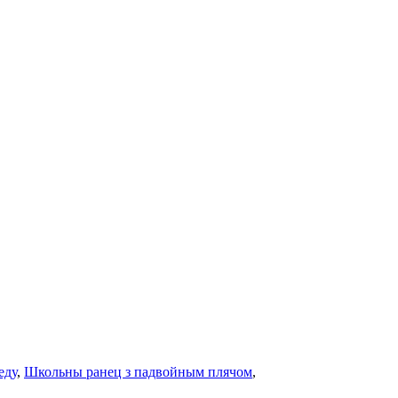
еду
,
Школьны ранец з падвойным плячом
,