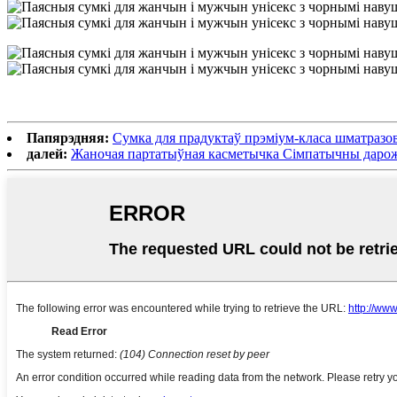
Папярэдняя:
Сумка для прадуктаў прэміум-класа шматразов
далей:
Жаночая партатыўная касметычка Сімпатычны дарож