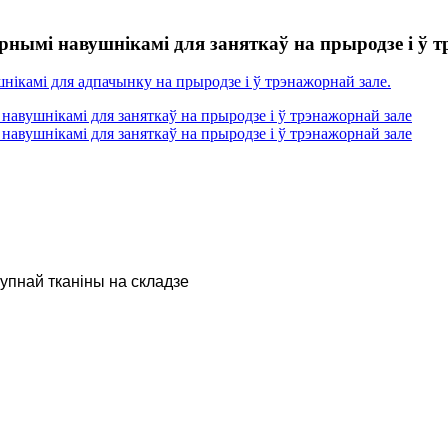
рнымі навушнікамі для заняткаў на прыродзе і ў 
тупнай тканіны на складзе