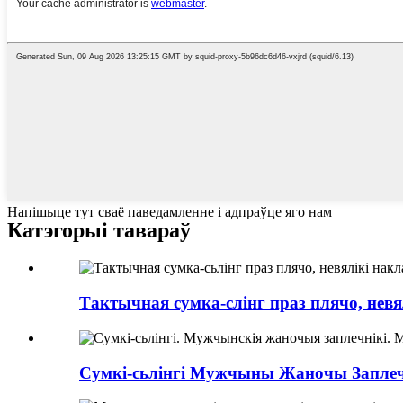
Напішыце тут сваё паведамленне і адпраўце яго нам
Катэгорыі тавараў
Тактычная сумка-слінг праз плячо, невя
Сумкі-сьлінгі Мужчыны Жаночы Заплечн