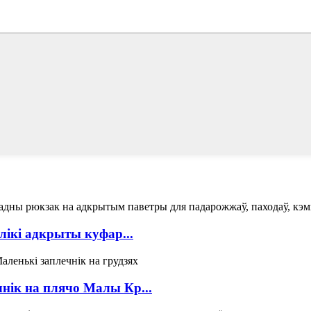
лікі адкрыты куфар...
ік на плячо Малы Кр...