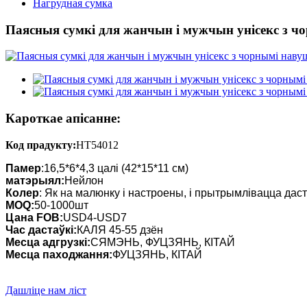
Нагрудная сумка
Паясныя сумкі для жанчын і мужчын унісекс з чо
Кароткае апісанне:
Код прадукту:
HT54012
Памер
:16,5*6*4,3 цалі (42*15*11 см)
матэрыял:
Нейлон
Колер
: Як на малюнку і настроены, і прытрымлівацца дас
MOQ:
50-1000шт
Цана FOB:
USD4-USD7
Час дастаўкі:
КАЛЯ 45-55 дзён
Месца адгрузкі:
СЯМЭНЬ, ФУЦЗЯНЬ, КІТАЙ
Месца паходжання:
ФУЦЗЯНЬ, КІТАЙ
Дашліце нам ліст