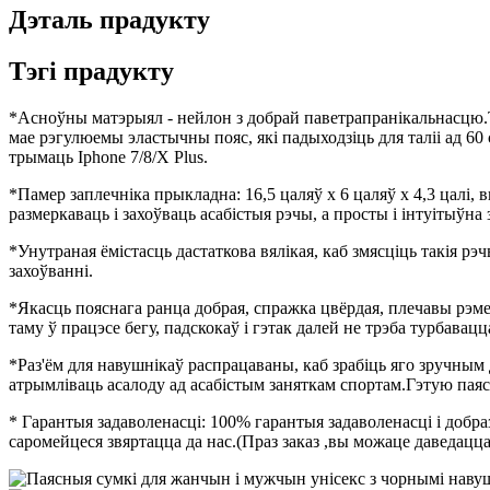
Дэталь прадукту
Тэгі прадукту
*Асноўны матэрыял - нейлон з добрай паветрапранікальнасцю.Тк
мае рэгулюемы эластычны пояс, які падыходзіць для таліі ад 60 
трымаць Iphone 7/8/X Plus.
*Памер заплечніка прыкладна: 16,5 цаляў х 6 цаляў х 4,3 цалі
размеркаваць і захоўваць асабістыя рэчы, а просты і інтуітыўн
*Унутраная ёмістасць дастаткова вялікая, каб змясціць такія р
захоўванні.
*Якасць пояснага ранца добрая, спражка цвёрдая, плечавы рэм
таму ў працэсе бегу, падскокаў і гэтак далей не трэба турбавацц
*Раз'ём для навушнікаў распрацаваны, каб зрабіць яго зручным 
атрымліваць асалоду ад асабістым заняткам спортам.Гэтую паясн
* Гарантыя задаволенасці: 100% гарантыя задаволенасці і добраз
саромейцеся звяртацца да нас.(Праз заказ ,вы можаце давед