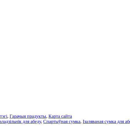
тэгі
,
Гарачыя прадукты
,
Карта сайта
ладзільнік для абеду
,
Спартыўная сумка
,
Ізаляваная сумка для аб