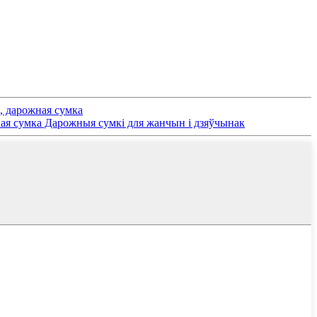
, дарожная сумка
я сумка Дарожныя сумкі для жанчын і дзяўчынак