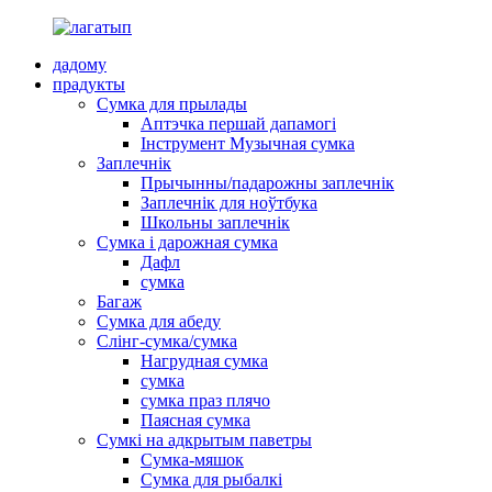
дадому
прадукты
Сумка для прылады
Аптэчка першай дапамогі
Інструмент Музычная сумка
Заплечнік
Прычынны/падарожны заплечнік
Заплечнік для ноўтбука
Школьны заплечнік
Сумка і дарожная сумка
Дафл
сумка
Багаж
Сумка для абеду
Слінг-сумка/сумка
Нагрудная сумка
сумка
сумка праз плячо
Паясная сумка
Сумкі на адкрытым паветры
Сумка-мяшок
Сумка для рыбалкі