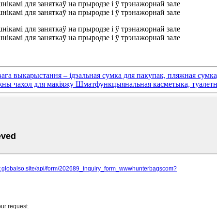
ага выкарыстання – ідэальная сумка для пакупак, пляжная сумка
ны чахол для макіяжу Шматфункцыянальная касметыка, туалетна