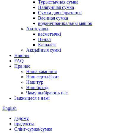
Турыстычная сумка
Паляўнічая сумка
Сумка для гідратацыі
Ваенная сумка
воданепранікальны мяшок
Аксэсуары
касметычкі
Пенал
Кашалёк
Акцыйныя сумкі
Навіны
FAQ
Пра нас
Наша кампанія
Наш сертыфікат
Наш тур
Наш брэнд
Чаму выбіраюць нас
Звяжыцеся з намі
English
дадому
прадукты
Слінг-сумка/сумка