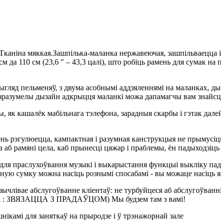
аніна мяккая.Зашпілька-маланка нержавеючая, зашпільваецца і г
см да 110 см (23,6 ″ – 43,3 цалі), што робіць рамень для сумак 
, выгляд пельменяў, з двума асобнымі аддзяленнямі на маланках,
а зразумелы дызайн адкрыцця маланкі можа дапамагчы вам знайсці
эчы, як кашалёк мабільнага тэлефона, зарадныя скарбы і гэтак д
ень рэгулюецца, кампактная і разумная канструкцыя не прымусіц
а аб рамяні цела, каб прынесці цяжар і праблемы, ён падыходзіць д
для праслухоўвання музыкі і выкарыстання функцыі выкліку падча
ую сумку можна насіць рознымі спосабамі - вы можаце насіць яе 
ычлівае абслугоўванне кліентаў: не турбуйцеся аб абслугоўванні.К
ацца : ЗВЯЗАЦЦА З ПРАДАЎЦОМ) Мы будзем там з вамі!