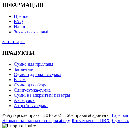
ІНФАРМАЦЫЯ
Пра нас
FAQ
Навіны
Звяжыцеся з намі
Запыт зараз
ПРАДУКТЫ
Сумка для прылады
Заплечнік
Сумка і дарожная сумка
Багаж
Сумка для абеду
Слінг-сумка/сумка
Сумкі на адкрытым паветры
Аксэсуары
Акцыйныя сумкі
© Аўтарскае права - 2010-2021 : Усе правы абаронены.
Гарачыя 
Экалагічна чысты пакет для абеду
,
Касметычка з ПВХ
,
Сумка-ха