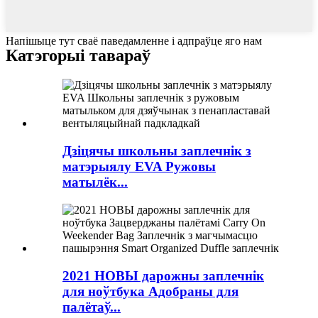
Напішыце тут сваё паведамленне і адпраўце яго нам
Катэгорыі тавараў
Дзіцячы школьны заплечнік з
матэрыялу EVA Ружовы
матылёк...
2021 НОВЫ дарожны заплечнік
для ноўтбука Адобраны для
палётаў...