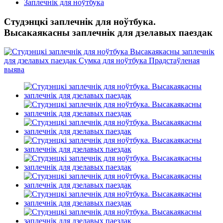
Заплечнік для ноўтбука
Студэнцкі заплечнік для ноўтбука.
Высакаякасны заплечнік для дзелавых паездак