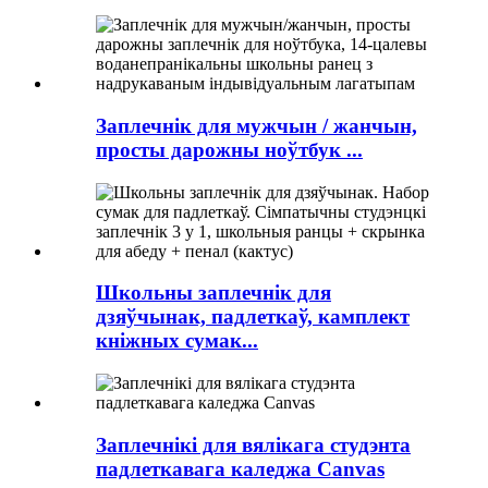
Заплечнік для мужчын / жанчын,
просты дарожны ноўтбук ...
Школьны заплечнік для
дзяўчынак, падлеткаў, камплект
кніжных сумак...
Заплечнікі для вялікага студэнта
падлеткавага каледжа Canvas