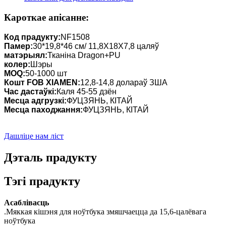
Кароткае апісанне:
Код прадукту:
NF1508
Памер:
30*19,8*46 см/ 11,8X18X7,8 цаляў
матэрыял:
Тканіна Dragon+PU
колер:
Шэры
MOQ:
50-1000 шт
Кошт FOB XIAMEN:
12,8-14,8 долараў ЗША
Час дастаўкі:
Каля 45-55 дзён
Месца адгрузкі:
ФУЦЗЯНЬ, КІТАЙ
Месца паходжання:
ФУЦЗЯНЬ, КІТАЙ
Дашліце нам ліст
Дэталь прадукту
Тэгі прадукту
Асаблівасць
.Мяккая кішэня для ноўтбука змяшчаецца да 15,6-цалёвага
ноўтбука