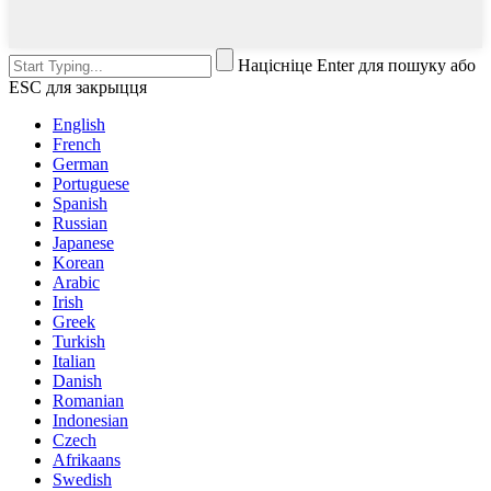
Націсніце Enter для пошуку або
ESC для закрыцця
English
French
German
Portuguese
Spanish
Russian
Japanese
Korean
Arabic
Irish
Greek
Turkish
Italian
Danish
Romanian
Indonesian
Czech
Afrikaans
Swedish