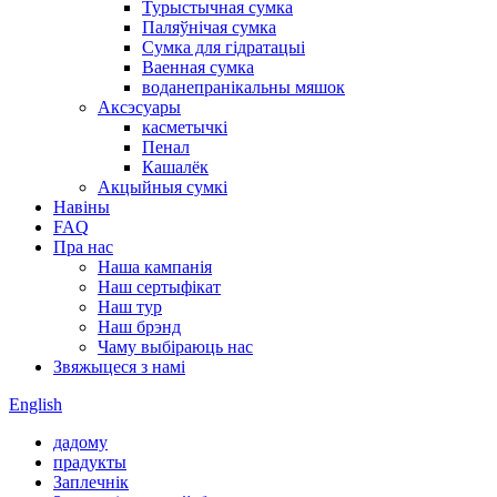
Турыстычная сумка
Паляўнічая сумка
Сумка для гідратацыі
Ваенная сумка
воданепранікальны мяшок
Аксэсуары
касметычкі
Пенал
Кашалёк
Акцыйныя сумкі
Навіны
FAQ
Пра нас
Наша кампанія
Наш сертыфікат
Наш тур
Наш брэнд
Чаму выбіраюць нас
Звяжыцеся з намі
English
дадому
прадукты
Заплечнік