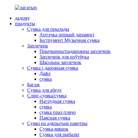
дадому
прадукты
Сумка для прылады
Аптэчка першай дапамогі
Інструмент Музычная сумка
Заплечнік
Прычынны/падарожны заплечнік
Заплечнік для ноўтбука
Школьны заплечнік
Сумка і дарожная сумка
Дафл
сумка
Багаж
Сумка для абеду
Слінг-сумка/сумка
Нагрудная сумка
сумка
сумка праз плячо
Паясная сумка
Сумкі на адкрытым паветры
Сумка-мяшок
Сумка для рыбалкі