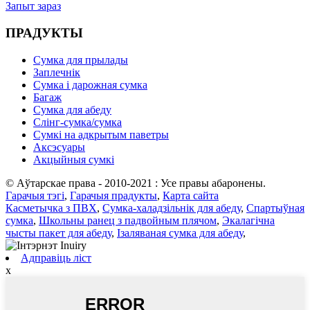
Запыт зараз
ПРАДУКТЫ
Сумка для прылады
Заплечнік
Сумка і дарожная сумка
Багаж
Сумка для абеду
Слінг-сумка/сумка
Сумкі на адкрытым паветры
Аксэсуары
Акцыйныя сумкі
© Аўтарскае права - 2010-2021 : Усе правы абаронены.
Гарачыя тэгі
,
Гарачыя прадукты
,
Карта сайта
Касметычка з ПВХ
,
Сумка-халадзільнік для абеду
,
Спартыўная
сумка
,
Школьны ранец з падвойным плячом
,
Экалагічна
чысты пакет для абеду
,
Ізаляваная сумка для абеду
,
Адправіць ліст
x