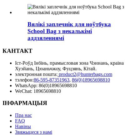
Вялікі заплечнік для ноўтбука
School Bag з некалькімі
аддзяленнямі
КАНТАКТ
Іст-Роўд Інбінь, прамысловая зона Чэннань, краіна
Хуэйань, Цюаньчжоу, Фуцзянь, Кітай.
электронная пошта:
product2@hunterbags.com
тэлефон:
86-595-87351963
,
86(0)18965698810
WhatsApp: 86(0)18965698810
WeChat: 18965698810
ІНФАРМАЦЫЯ
Пра нас
FAQ
Навіны
Звяжыцеся з намі