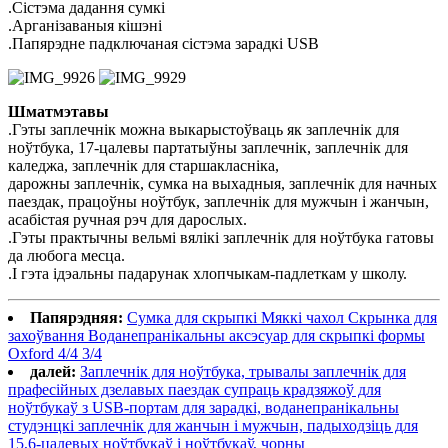
.Сістэма дадання сумкі
.Арганізаваныя кішэні
.Папярэдне падключаная сістэма зарадкі USB
Шматмэтавы
.Гэты заплечнік можна выкарыстоўваць як заплечнік для
ноўтбука, 17-цалевы партатыўны заплечнік, заплечнік для
каледжа, заплечнік для старшакласніка,
дарожны заплечнік, сумка на выхадныя, заплечнік для начных
паездак, працоўны ноўтбук, заплечнік для мужчын і жанчын,
асабістая ручная рэч для дарослых.
.Гэты практычны вельмі вялікі заплечнік для ноўтбука гатовы
да любога месца.
.І гэта ідэальны падарунак хлопчыкам-падлеткам у школу.
Папярэдняя:
Сумка для скрыпкі Мяккі чахол Скрынка для
захоўвання Воданепранікальны аксэсуар для скрыпкі формы
Oxford 4/4 3/4
далей:
Заплечнік для ноўтбука, трывалы заплечнік для
прафесійных дзелавых паездак супраць крадзяжоў для
ноўтбукаў з USB-портам для зарадкі, воданепранікальны
студэнцкі заплечнік для жанчын і мужчын, падыходзіць для
15,6-цалевых ноўтбукаў і ноўтбукаў, чорны