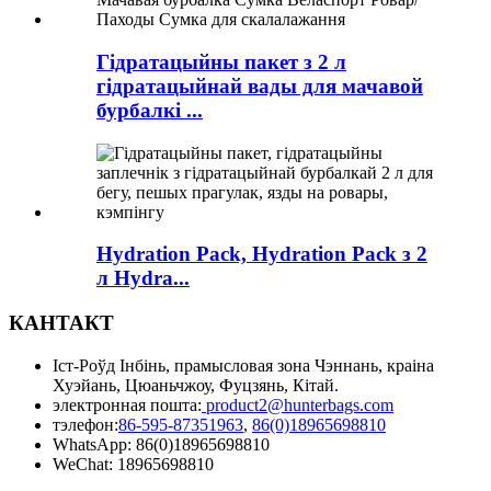
Гідратацыйны пакет з 2 л
гідратацыйнай вады для мачавой
бурбалкі ...
Hydration Pack, Hydration Pack з 2
л Hydra...
КАНТАКТ
Іст-Роўд Інбінь, прамысловая зона Чэннань, краіна
Хуэйань, Цюаньчжоу, Фуцзянь, Кітай.
электронная пошта:
product2@hunterbags.com
тэлефон:
86-595-87351963
,
86(0)18965698810
WhatsApp: 86(0)18965698810
WeChat: 18965698810