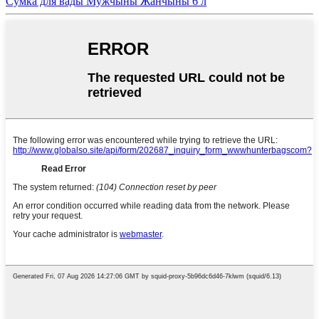
Сумка для вады Мужчыны Жанчыны 6 л