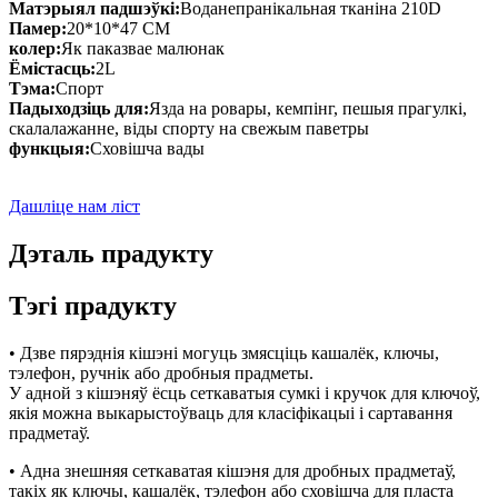
Матэрыял падшэўкі:
Воданепранікальная тканіна 210D
Памер:
20*10*47 СМ
колер:
Як паказвае малюнак
Ёмістасць:
2L
Тэма:
Спорт
Падыходзіць для:
Язда на ровары, кемпінг, пешыя прагулкі,
скалалажанне, віды спорту на свежым паветры
функцыя:
Сховішча вады
Дашліце нам ліст
Дэталь прадукту
Тэгі прадукту
• Дзве пярэднія кішэні могуць змясціць кашалёк, ключы,
тэлефон, ручнік або дробныя прадметы.
У адной з кішэняў ёсць сеткаватыя сумкі і кручок для ключоў,
якія можна выкарыстоўваць для класіфікацыі і сартавання
прадметаў.
• Адна знешняя сеткаватая кішэня для дробных прадметаў,
такіх як ключы, кашалёк, тэлефон або сховішча для пласта