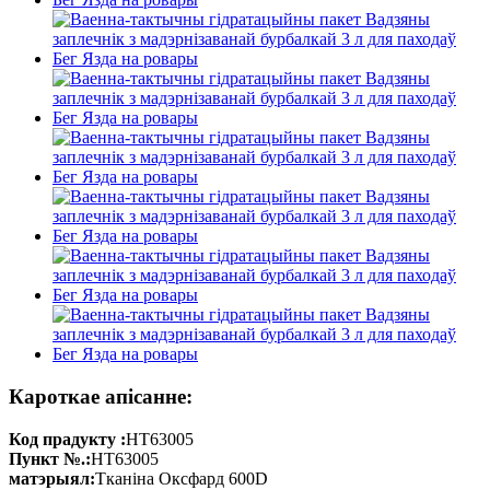
Кароткае апісанне:
Код прадукту :
HT63005
Пункт №.:
HT63005
матэрыял:
Тканіна Оксфард 600D