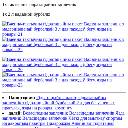
1x тактычны гідратацыйны заплечнік
1x 2 л вадзяной бурбалкі
Папярэдняя:
Гідратацыйны пакет, гідратацыйны
заплечнік з гідратацыйнай бурбалкай 2 л для бегу, пешых
прагулак, язды на ровары, кэмпінгу
далей:
Веласіпедны заплечнік Веласіпедны заплечнік Язда
заплечнік Веласіпедны заплечнік Лёгкі для заняткаў спортам
на адкрытым паветры Падарожжы Альпінізм Гідратацыя