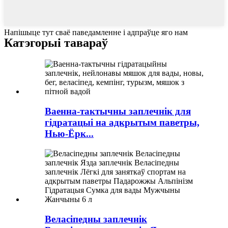
Напішыце тут сваё паведамленне і адпраўце яго нам
Катэгорыі тавараў
Ваенна-тактычны заплечнік для
гідратацыі на адкрытым паветры,
Нью-Ёрк...
Веласіпедны заплечнік