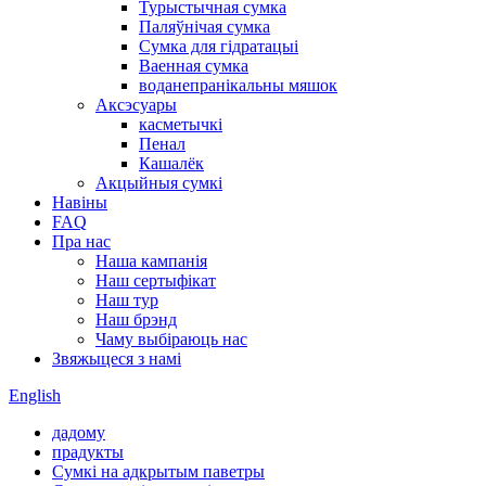
Турыстычная сумка
Паляўнічая сумка
Сумка для гідратацыі
Ваенная сумка
воданепранікальны мяшок
Аксэсуары
касметычкі
Пенал
Кашалёк
Акцыйныя сумкі
Навіны
FAQ
Пра нас
Наша кампанія
Наш сертыфікат
Наш тур
Наш брэнд
Чаму выбіраюць нас
Звяжыцеся з намі
English
дадому
прадукты
Сумкі на адкрытым паветры