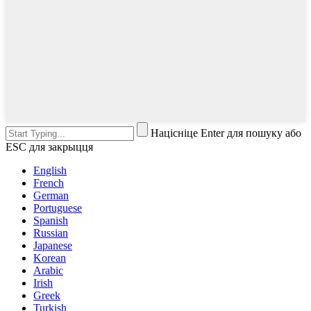
Націсніце Enter для пошуку або
ESC для закрыцця
English
French
German
Portuguese
Spanish
Russian
Japanese
Korean
Arabic
Irish
Greek
Turkish