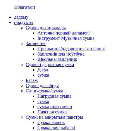
дадому
прадукты
Сумка для прылады
Аптэчка першай дапамогі
Інструмент Музычная сумка
Заплечнік
Прычынны/падарожны заплечнік
Заплечнік для ноўтбука
Школьны заплечнік
Сумка і дарожная сумка
Дафл
сумка
Багаж
Сумка для абеду
Слінг-сумка/сумка
Нагрудная сумка
сумка
сумка праз плячо
Паясная сумка
Сумкі на адкрытым паветры
Сумка-мяшок
Сумка для рыбалкі