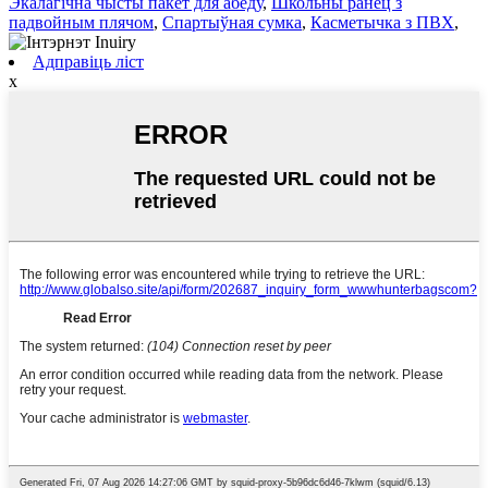
Экалагічна чысты пакет для абеду
,
Школьны ранец з
падвойным плячом
,
Спартыўная сумка
,
Касметычка з ПВХ
,
Адправіць ліст
x