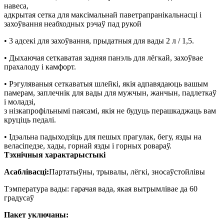
навеса,
адкрытая сетка для максімальнай паветрапранікальнасці і
захоўвання неабходных рэчаў пад рукой
• 3 адсекі для захоўвання, прыдатныя для вады 2 л / 1,5.
• Дыхаючая сеткаватая задняя панэль для лёгкай, захоўвае
прахалоду і камфорт.
• Рэгуляваныя сеткаватыя шлейкі, якія адпавядаюць вашым
памерам, заплечнік для вады для мужчын, жанчын, падлеткаў
і моладзі,
з нізкапрофільнымі паясамі, якія не будуць перашкаджаць вам
круціць педалі.
• Ідэальна падыходзіць для пешых прагулак, бегу, язды на
веласіпедзе, хады, горнай язды і горных ровараў.
Тэхнічныя характарыстыкі
Асаблівасці:
Партатыўны, трывалы, лёгкі, зносаўстойлівы
Тэмпература вады: гарачая вада, якая вытрымлівае да 60
градусаў
Пакет уключаны: