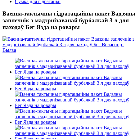
Сумка для гідратацыі
Ваенна-тактычны гідратацыйны пакет Вадзяны
заплечнік з мадэрнізаванай бурбалкай 3 л для
паходаў Бег Язда на ровары