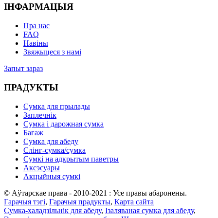
ІНФАРМАЦЫЯ
Пра нас
FAQ
Навіны
Звяжыцеся з намі
Запыт зараз
ПРАДУКТЫ
Сумка для прылады
Заплечнік
Сумка і дарожная сумка
Багаж
Сумка для абеду
Слінг-сумка/сумка
Сумкі на адкрытым паветры
Аксэсуары
Акцыйныя сумкі
© Аўтарскае права - 2010-2021 : Усе правы абаронены.
Гарачыя тэгі
,
Гарачыя прадукты
,
Карта сайта
Сумка-халадзільнік для абеду
,
Ізаляваная сумка для абеду
,