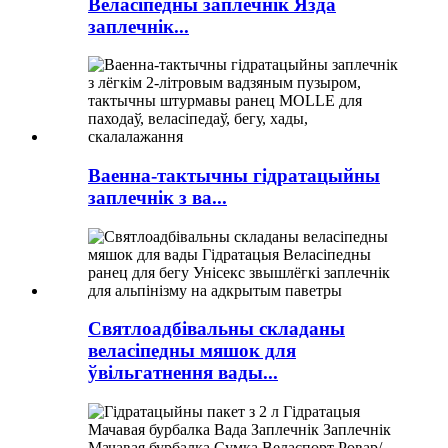
Веласіпедны заплечнік Язда
заплечнік...
Ваенна-тактычны гідратацыйны
заплечнік з ва...
Святлоадбівальны складаны
веласіпедны мяшок для
ўвільгатнення вады...