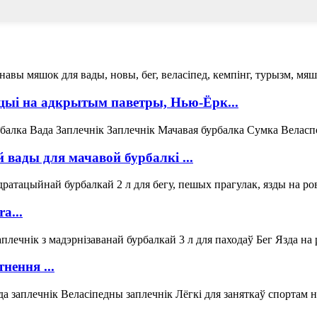
цыі на адкрытым паветры, Нью-Ёрк...
 вады для мачавой бурбалкі ...
a...
нення ...