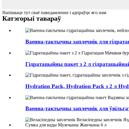
Напішыце тут сваё паведамленне і адпраўце яго нам
Катэгорыі тавараў
Ваенна-тактычны заплечнік для гідрата
Гідратацыйны пакет з 2 л гідратацыйнай
Hydration Pack, Hydration Pack з 2 л Hydr
Ваенна-тактычны заплечнік для ўвільгат