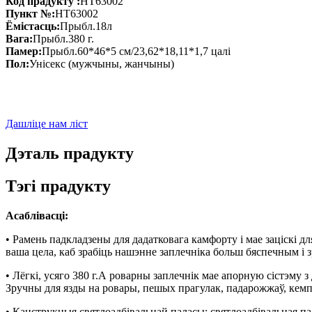
Код прадукту :
HT63002
Пункт №:
HT63002
Ёмістасць:
Прыбл.18л
Вага:
Прыбл.380 г.
Памер:
Прыбл.60*46*5 см/23,62*18,11*1,7 цалі
Пол:
Унісекс (мужчыны, жанчыны)
Дашліце нам ліст
Дэталь прадукту
Тэгі прадукту
Асаблівасці:
• Рамень падкладзены для дадатковага камфорту і мае заціскі дл
ваша цела, каб зрабіць нашэнне заплечніка больш бяспечным і 
• Лёгкі, усяго 380 г.А роварны заплечнік мае апорную сістэму з
Зручны для язды на ровары, пешых прагулак, падарожжаў, кемпі
• Канструкцыя святлоадбівальнай паласы: святлоадбівальная па