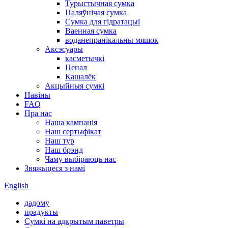
Турыстычная сумка
Паляўнічая сумка
Сумка для гідратацыі
Ваенная сумка
воданепранікальны мяшок
Аксэсуары
касметычкі
Пенал
Кашалёк
Акцыйныя сумкі
Навіны
FAQ
Пра нас
Наша кампанія
Наш сертыфікат
Наш тур
Наш брэнд
Чаму выбіраюць нас
Звяжыцеся з намі
English
дадому
прадукты
Сумкі на адкрытым паветры