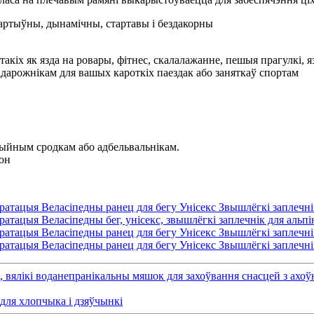
артыўны, дынамічны, стартавы і бездакорны
акіх як язда на ровары, фітнес, скалалажанне, пешыя прагулкі, яз
адарожнікам для вашых кароткіх паездак або заняткаў спортам
мыйным сродкам або адбельвальнікам.
лон
, вялікі воданепранікальны мяшок для захоўвання снасцей з ахоў
для хлопчыка і дзяўчынкі