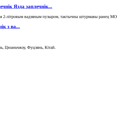
чнік Язда заплечнік...
к з ва...
нь, Цюаньчжоу, Фуцзянь, Кітай.