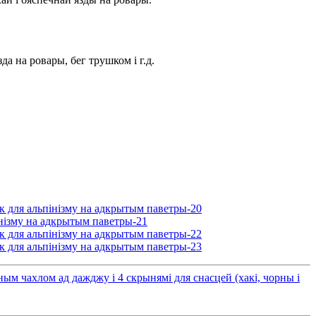
да на ровары, бег трушком і г.д.
ным чахлом ад дажджу і 4 скрынямі для снасцей (хакі, чорны і