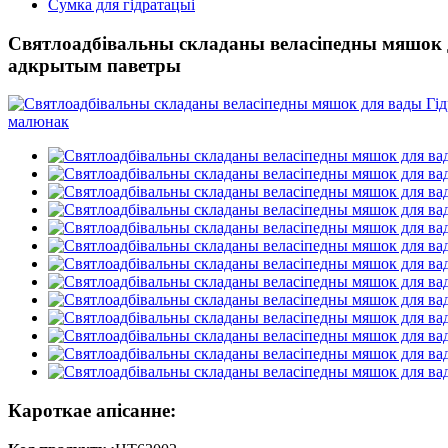
Сумка для гідратацыі
Святлоадбівальны складаны веласіпедны мяшок дл
адкрытым паветры
Кароткае апісанне: