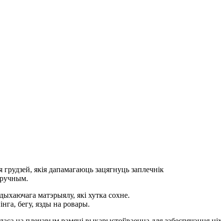
я грудзей, якія дапамагаюць зацягнуць заплечнік
зручным.
 дыхаючага матэрыялу, які хутка сохне.
нга, бегу, язды на ровары.
ласа на плечавым рамяні выкарыстоўваецца для забеспячэння ціх