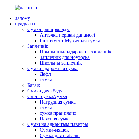
дадому
прадукты
Сумка для прылады
Аптэчка першай дапамогі
Інструмент Музычная сумка
Заплечнік
Прычынны/падарожны заплечнік
Заплечнік для ноўтбука
Школьны заплечнік
Сумка і дарожная сумка
Дафл
сумка
Багаж
Сумка для абеду
Слінг-сумка/сумка
Нагрудная сумка
сумка
сумка праз плячо
Паясная сумка
Сумкі на адкрытым паветры
Сумка-мяшок
Сумка для рыбалкі