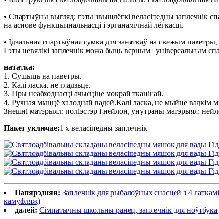
• Спартыўны выгляд: гэты звышлёгкі веласіпедны заплечнік сп
на аснове функцыянальнасці і эрганамічнай лёгкасці.
• Ідэальная спартыўная сумка для заняткаў на свежым паветры, т
Гэты невялікі заплечнік можа быць верным і універсальным сп
нататка:
1. Сушыць на паветры.
2. Калі ласка, не гладзьце.
3. Пры неабходнасці ачысціце мокрай тканінай.
4. Ручная мыццё халоднай вадой.Калі ласка, не мыйце вадкім 
Знешні матэрыял: поліэстэр і нейлон, унутраны матэрыял: ней
Пакет уключае:
1 х веласіпедны заплечнік
Папярэдняя:
Заплечнік для рыбалоўных снасцей з 4 латкамі
камуфляж)
далей:
Сімпатычны школьны ранец, заплечнік для ноўтбука 